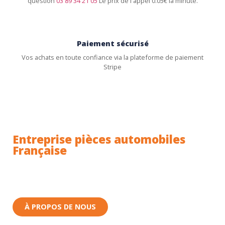
question
03 89 34 21 05
Le prix de l'appel 0.05€ la minute.
Paiement sécurisé
Vos achats en toute confiance via la plateforme de paiement
Stripe
Entreprise pièces automobiles
Française
Toutes nos pièces sont expédiées depuis la France.
Nous sommes basés à Wittenheim dans le Haut-
Rhin (68) en Alsace.
À PROPOS DE NOUS