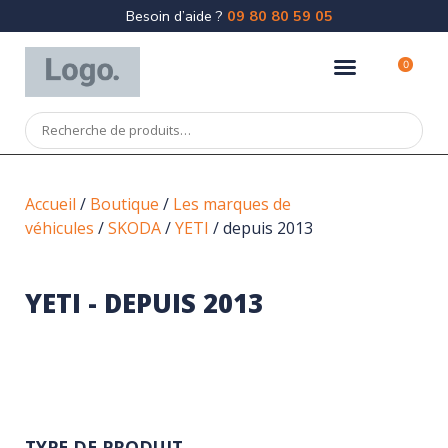
Besoin d’aide ?
09 80 80 59 05
0
Accueil
/
Boutique
/
Les marques de
véhicules
/
SKODA
/
YETI
/ depuis 2013
YETI - DEPUIS 2013
TYPE DE PRODUIT