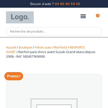
Besoin d’aide ?
09 80 80 59 05
0
Accueil
/
Boutique
/
Pièces auto
/
Renforts
/
RENFORTS
AVANT
/ Renfort pare-chocs avant Suzuki Grand vitara (depuis
2009) – Réf. 5826077K00000
Promo !