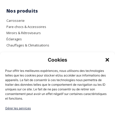
Nos produits
Carrosserie
Pare-chocs & Accessoires
Miroirs & Rétroviseurs
Éclairages
Chauffages & Climatisations
Espace client
Cookies
Mon compte
Pour offrir les meilleures expériences, nous utilisons des technologies
Mes commandes
telles que les cookies pour stocker et/ou accéder aux informations des
appareils. Le fait de consentir à ces technologies nous permettra de
Mes adresses
traiter des données telles que le comportement de navigation ou les ID
Mon panier
uniques sur ce site. Le fait de ne pas consentir ou de retirer son
consentement peut avoir un effet négatif sur certaines caractéristiques
et fonctions.
Informations
Gérer les services
À Propos de nous