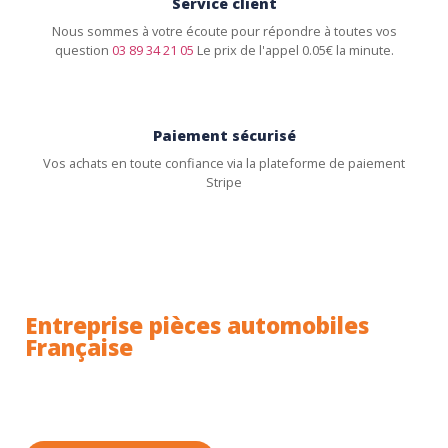
Service client
Nous sommes à votre écoute pour répondre à toutes vos
question
03 89 34 21 05
Le prix de l'appel 0.05€ la minute.
Paiement sécurisé
Vos achats en toute confiance via la plateforme de paiement
Stripe
Entreprise pièces automobiles
Française
Toutes nos pièces sont expédiées depuis la France.
Nous sommes basés à Wittenheim dans le Haut-
Rhin (68) en Alsace.