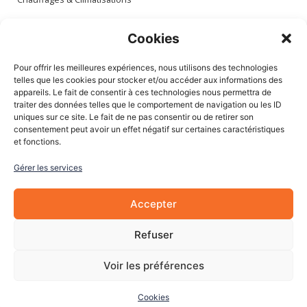
Espace client
Cookies
Mon compte
Pour offrir les meilleures expériences, nous utilisons des technologies
Mes commandes
telles que les cookies pour stocker et/ou accéder aux informations des
appareils. Le fait de consentir à ces technologies nous permettra de
Mes adresses
traiter des données telles que le comportement de navigation ou les ID
Mon panier
uniques sur ce site. Le fait de ne pas consentir ou de retirer son
consentement peut avoir un effet négatif sur certaines caractéristiques
et fonctions.
Informations
Gérer les services
À Propos de nous
Blog
Accepter
Contactez-nous
Mentions légales
Refuser
CGV
Cookies
Voir les préférences
Cookies
© 2022 Les Pièces Auto Pro. Tous droits réservés