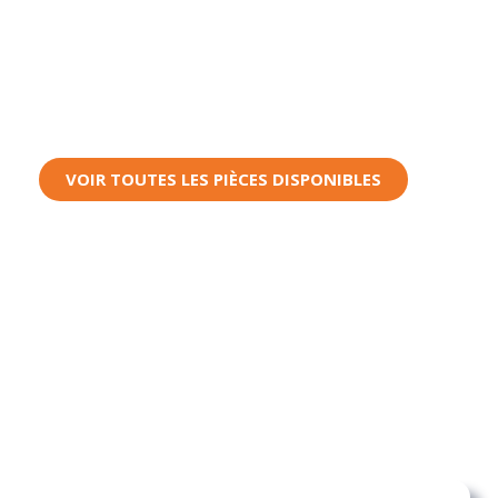
de carrosserie
Les Pièces Auto Pro
, des
pièces de carrosserie
pour
une fiabilité
et
une confiance
sans faille.
VOIR TOUTES LES PIÈCES DISPONIBLES