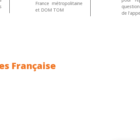
France métropolitaine
s
questio
et DOM TOM
de l'appe
es Française
ance.
Rhin (68) en Alsace.