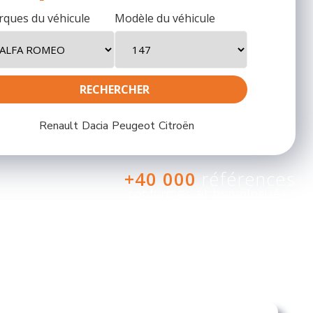
ques du véhicule
Modèle du véhicule
Renault
Dacia
Peugeot
Citroën
+40 000
références
conformes et homologuées