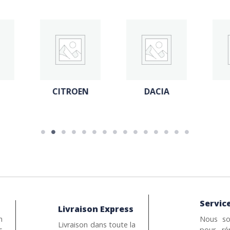
N
DACIA
FIAT
Service
Livraison Express
n
Nous so
Livraison dans toute la
s
pour ré