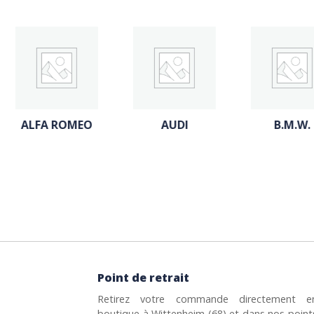
AUDI
B.M.W.
CITROE
Point de retrait
Retirez votre commande directement e
boutique à Wittenheim (68) et dans nos point