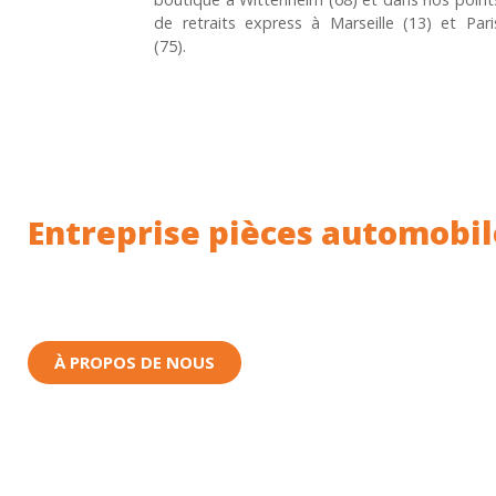
de retraits express à Marseille (13) et Pari
(75).
Entreprise pièces automobil
Toutes nos pièces sont expédiées depuis la Fr
Nous sommes basés à Wittenheim dans le Haut-
À PROPOS DE NOUS