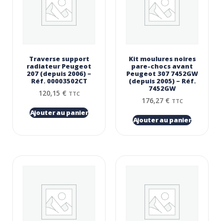
Traverse support
Kit moulures noires
radiateur Peugeot
pare-chocs avant
207 (depuis 2006) –
Peugeot 307 7452GW
Réf. 00003502CT
(depuis 2005) – Réf.
7452GW
120,15
€
TTC
176,27
€
TTC
Ajouter au panier
Ajouter au panier