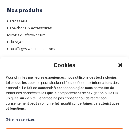
Nos produits
Carrosserie
Pare-chocs & Accessoires
Miroirs & Rétroviseurs
Éclairages
Chauffages & Climatisations
Espace client
Cookies
Mon compte
Pour offrir les meilleures expériences, nous utilisons des technologies
Mes commandes
telles que les cookies pour stocker et/ou accéder aux informations des
appareils. Le fait de consentir à ces technologies nous permettra de
Mes adresses
traiter des données telles que le comportement de navigation ou les ID
Mon panier
uniques sur ce site. Le fait de ne pas consentir ou de retirer son
consentement peut avoir un effet négatif sur certaines caractéristiques
et fonctions.
Informations
Gérer les services
À Propos de nous
Blog