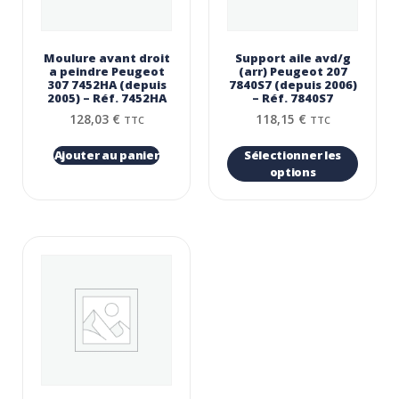
Moulure avant droit
Support aile avd/g
a peindre Peugeot
(arr) Peugeot 207
307 7452HA (depuis
7840S7 (depuis 2006)
2005) – Réf. 7452HA
– Réf. 7840S7
128,03
€
118,15
€
TTC
TTC
Ajouter au panier
Sélectionner les
options