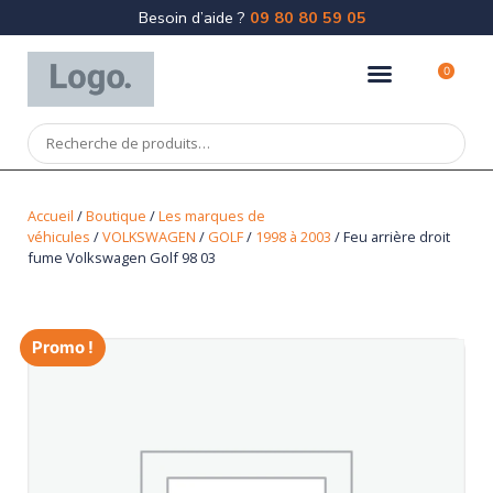
Besoin d’aide ?
09 80 80 59 05
0
Accueil
/
Boutique
/
Les marques de
véhicules
/
VOLKSWAGEN
/
GOLF
/
1998 à 2003
/ Feu arrière droit
fume Volkswagen Golf 98 03
Promo !