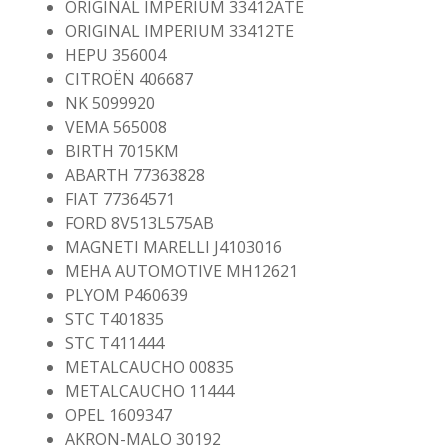
ORIGINAL IMPERIUM 33412ATE
ORIGINAL IMPERIUM 33412TE
HEPU 356004
CITROËN 406687
NK 5099920
VEMA 565008
BIRTH 7015KM
ABARTH 77363828
FIAT 77364571
FORD 8V513L575AB
MAGNETI MARELLI J4103016
MEHA AUTOMOTIVE MH12621
PLYOM P460639
STC T401835
STC T411444
METALCAUCHO 00835
METALCAUCHO 11444
OPEL 1609347
AKRON-MALO 30192