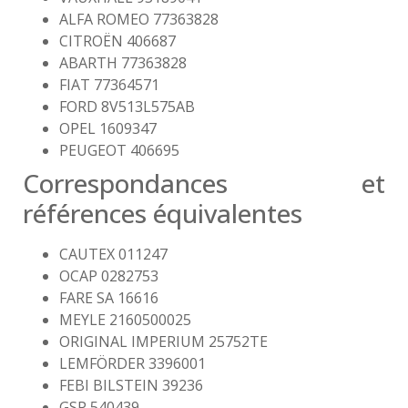
ALFA ROMEO 77363828
CITROËN 406687
ABARTH 77363828
FIAT 77364571
FORD 8V513L575AB
OPEL 1609347
PEUGEOT 406695
Correspondances et
références équivalentes
CAUTEX 011247
OCAP 0282753
FARE SA 16616
MEYLE 2160500025
ORIGINAL IMPERIUM 25752TE
LEMFÖRDER 3396001
FEBI BILSTEIN 39236
GSP 540439