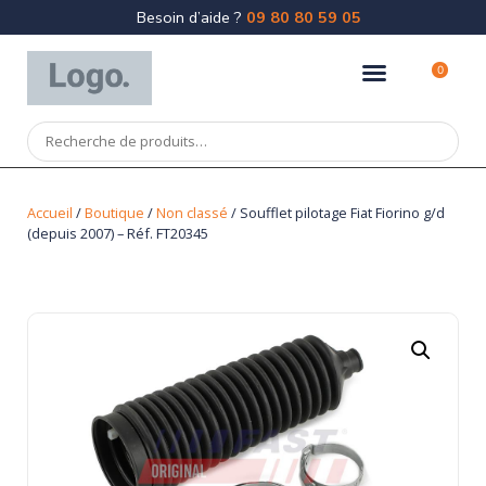
Besoin d’aide ?
09 80 80 59 05
0
Accueil
/
Boutique
/
Non classé
/ Soufflet pilotage Fiat Fiorino g/d
(depuis 2007) – Réf. FT20345