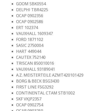
GOOM SBK0554
DELPHI TBR4225
OCAP 0902356
OCAP 0902586
ERT 102374
VAUXHALL 1609347
FORD 1871102
SASIC 2750004
HART 449044
CAUTEX 752140
TRISCAN 850010016
VAUXHALL 93189041
A.Z. MEISTERTEILE AZMT420101429
BORG & BECK BSG3430
FIRST LINE FSG3292
CONTINENTAL CTAM STB1002
SKF VKJP2357
OCAP 0902754
OCAP 0903250