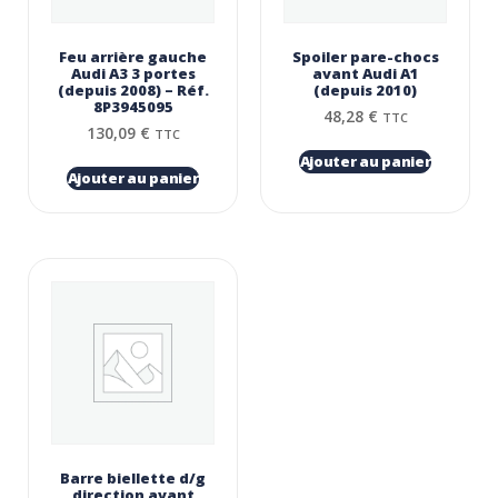
Feu arrière gauche
Spoiler pare-chocs
Audi A3 3 portes
avant Audi A1
(depuis 2008) – Réf.
(depuis 2010)
8P3945095
48,28
€
TTC
130,09
€
TTC
Ajouter au panier
Ajouter au panier
Barre biellette d/g
direction avant