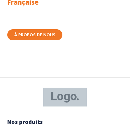
Française
Toutes nos pièces sont expédiées depuis la France.
Nous sommes basés à Wittenheim dans le Haut-
Rhin (68) en Alsace.
À PROPOS DE NOUS
Nos produits