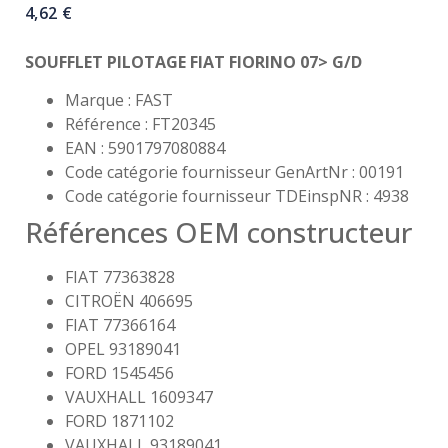
4,62
€
SOUFFLET PILOTAGE FIAT FIORINO 07> G/D
Marque : FAST
Référence : FT20345
EAN : 5901797080884
Code catégorie fournisseur GenArtNr : 00191
Code catégorie fournisseur TDEinspNR : 4938
Références OEM constructeur
FIAT 77363828
CITROËN 406695
FIAT 77366164
OPEL 93189041
FORD 1545456
VAUXHALL 1609347
FORD 1871102
VAUXHALL 93189041