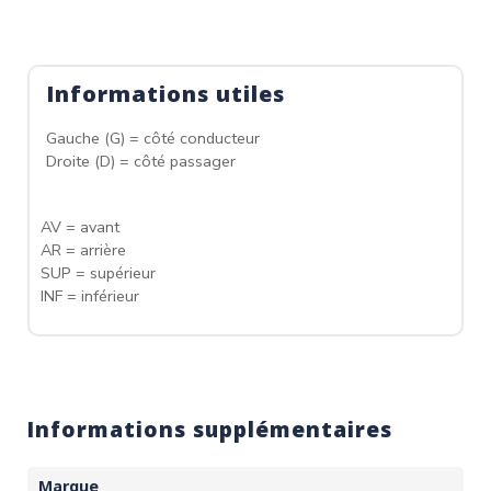
Informations utiles
Gauche (G) = côté conducteur
Droite (D) = côté passager
AV = avant
AR = arrière
SUP = supérieur
INF = inférieur
Informations supplémentaires
Marque