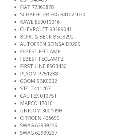
FIAT 77363828
SCHAEFFLER FAG 841021030
KAWE 850010016
CHEVROLET 93189041
BORG & BECK BSG3292
AUTOFREN SEINSA D9205
FEBEST FECLAMP
FEBEST FECLAMPZ
FIRST LINE FSG3430
PLYOM P751288
GOOM SBK0002
STC T411207
CAUTEX 010751
MAPCO 17010
UNIGOM 300109H
CITROËN 406695
SWAG 62939236
SWAG 62939237