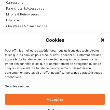
Carrosserie
Pare-chocs & Accessoires
Miroirs & Rétroviseurs
Éclairages
Chauffages & Climatisations
Espace client
Cookies
Mon compte
Pour offrir les meilleures expériences, nous utilisons des technologies
Mes commandes
telles que les cookies pour stocker et/ou accéder aux informations des
appareils. Le fait de consentir à ces technologies nous permettra de
Mes adresses
traiter des données telles que le comportement de navigation ou les ID
Mon panier
uniques sur ce site. Le fait de ne pas consentir ou de retirer son
consentement peut avoir un effet négatif sur certaines caractéristiques
et fonctions.
Informations
Gérer les services
À Propos de nous
Blog
Accepter
Contactez-nous
Mentions légales