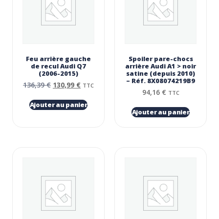
Feu arrière gauche
Spoiler pare-chocs
de recul Audi Q7
arrière Audi A1 > noir
(2006-2015)
satine (depuis 2010)
– Réf. 8X08074219B9
136,39
€
130,99
€
TTC
94,16
€
TTC
Ajouter au panier
Ajouter au panier