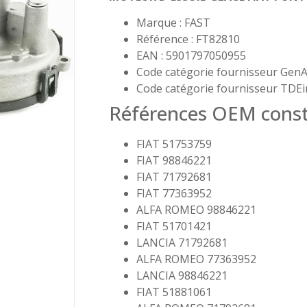
Marque : FAST
Référence : FT82810
EAN : 5901797050955
Code catégorie fournisseur GenA
Code catégorie fournisseur TDEi
Références OEM const
FIAT 51753759
FIAT 98846221
FIAT 71792681
FIAT 77363952
ALFA ROMEO 98846221
FIAT 51701421
LANCIA 71792681
ALFA ROMEO 77363952
LANCIA 98846221
FIAT 51881061