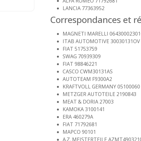
ALFA ROMEO 71792681
LANCIA 77363952
Correspondances et ré
MAGNETI MARELLI 06430002301
ITAB AUTOMOTIVE 30030131OV
FIAT 51753759
SWAG 70939309
FIAT 98846221
CASCO CWM30131AS
AUTOTEAM F9300A2
KRAFTVOLL GERMANY 05100060
METZGER AUTOTEILE 2190843
MEAT & DORIA 27003
KAMOKA 3100141
ERA 460279A
FIAT 71792681
MAPCO 90101
A.Z. MEISTERTEILE AZMT490321