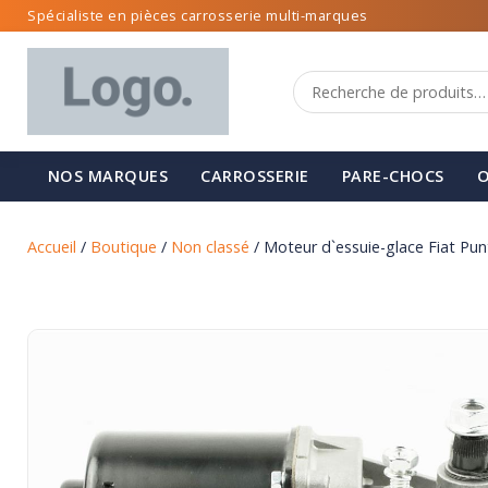
Spécialiste en pièces carrosserie multi-marques
NOS MARQUES
CARROSSERIE
PARE-CHOCS
O
Accueil
/
Boutique
/
Non classé
/ Moteur d`essuie-glace Fiat Pu