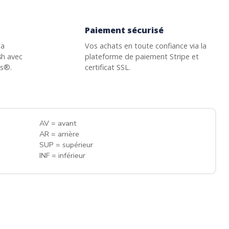
Paiement sécurisé
la
Vos achats en toute confiance via la
8h avec
plateforme de paiement Stripe et
ss®.
certificat SSL.
AV = avant
AR = arrière
SUP = supérieur
INF = inférieur