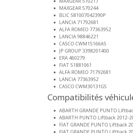
MAXGEAR 570217
MAXGEAR 570244
BLIC 581007042390P
LANCIA 71792681
ALFA ROMEO 77363952
LANCIA 98846221
CASCO CWM15166AS
JP GROUP 3398201400
ERA 460279
FIAT 51881061
ALFA ROMEO 71792681
LANCIA 77363952
CASCO CWM30131GS
Compatibilités véhicul
ABARTH GRANDE PUNTO Liftback
ABARTH PUNTO Liftback 2012-20
FIAT GRANDE PUNTO Liftback 20
FIAT GRANDE PUNTO Liftback 20