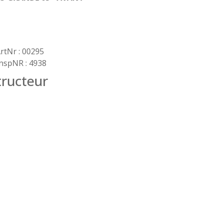
rtNr : 00295
nspNR : 4938
ructeur