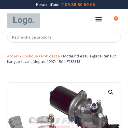
Besoin d’aide ?
09 80 80 59 05
0
Accueil
/
Boutique
/
Non classé
/ Moteur d`essuie-glace Renault
Kangoo I avant (depuis 1997) – Réf. FT82813