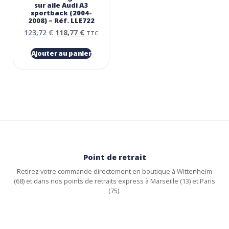
sur aile Audi A3
sportback (2004-
2008) – Réf. LLE722
123,72
€
118,77
€
TTC
Ajouter au panier
Point de retrait
Retirez votre commande directement en boutique à Wittenheim
(68) et dans nos points de retraits express à Marseille (13) et Paris
(75).