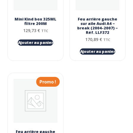
Mini Kind box 325ML
Feu arrière gauche
filtre 200Μ
sur aile Audi A4 –
break (2004-2007) –
129,73
€
TTC
Réf. LLF372
170,89
€
TTC
Ajouter au panier
Ajouter au panier
Promo !
Feu arrière gauche