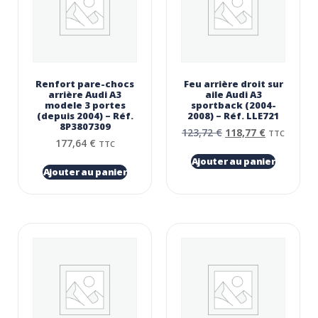
Renfort pare-chocs
Feu arrière droit sur
arrière Audi A3
aile Audi A3
modele 3 portes
sportback (2004-
(depuis 2004) – Réf.
2008) – Réf. LLE721
8P3807309
123,72
€
118,77
€
TTC
177,64
€
TTC
Ajouter au panier
Ajouter au panier