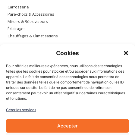
Carrosserie
Pare-chocs & Accessoires
Miroirs & Rétroviseurs
Éclairages
Chauffages & Climatisations
Espace client
Cookies
Mon compte
Pour offrir les meilleures expériences, nous utilisons des technologies
Mes commandes
telles que les cookies pour stocker et/ou accéder aux informations des
appareils. Le fait de consentir à ces technologies nous permettra de
Mes adresses
traiter des données telles que le comportement de navigation ou les ID
Mon panier
uniques sur ce site. Le fait de ne pas consentir ou de retirer son
consentement peut avoir un effet négatif sur certaines caractéristiques
et fonctions.
Informations
Gérer les services
À Propos de nous
Blog
Accepter
Contactez-nous
Mentions légales