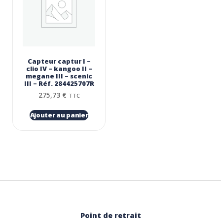
Capteur captur I –
clio IV – kangoo II –
megane III – scenic
III – Réf. 284425707R
275,73
€
TTC
Ajouter au panier
Point de retrait