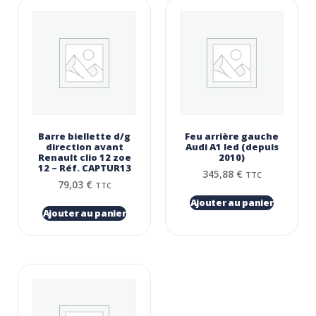
Barre biellette d/g
Feu arrière gauche
direction avant
Audi A1 led (depuis
Renault clio 12 zoe
2010)
12 – Réf. CAPTUR13
345,88
€
TTC
79,03
€
TTC
Ajouter au panier
Ajouter au panier