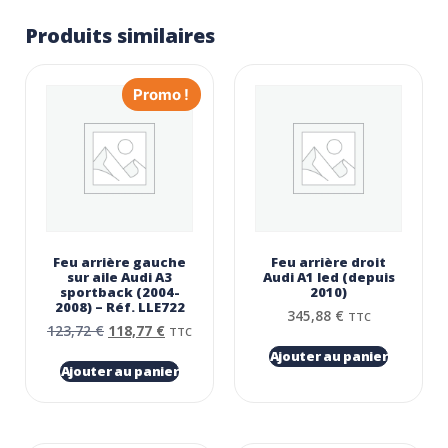
Produits similaires
Promo !
Feu arrière gauche
Feu arrière droit
sur aile Audi A3
Audi A1 led (depuis
sportback (2004-
2010)
2008) – Réf. LLE722
345,88
€
TTC
123,72
€
118,77
€
TTC
Ajouter au panier
Ajouter au panier