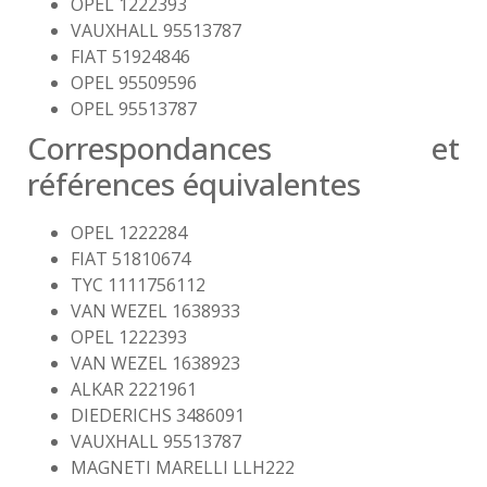
OPEL 1222393
VAUXHALL 95513787
FIAT 51924846
OPEL 95509596
OPEL 95513787
Correspondances et
références équivalentes
OPEL 1222284
FIAT 51810674
TYC 1111756112
VAN WEZEL 1638933
OPEL 1222393
VAN WEZEL 1638923
ALKAR 2221961
DIEDERICHS 3486091
VAUXHALL 95513787
MAGNETI MARELLI LLH222