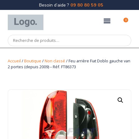
Besoin d’aide ?
09 80 80 59 05
0
Accueil
/
Boutique
/
Non classé
/ Feu arrière Fiat Doblo gauche van
2 portes (depuis 2009) – Réf. FT86373