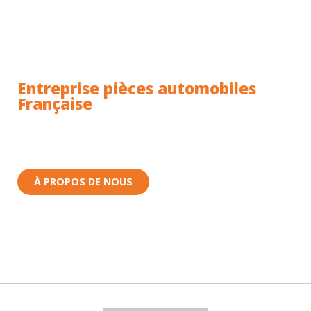
Entreprise pièces automobiles
Française
Toutes nos pièces sont expédiées depuis la France.
Nous sommes basés à Wittenheim dans le Haut-
Rhin (68) en Alsace.
À PROPOS DE NOUS