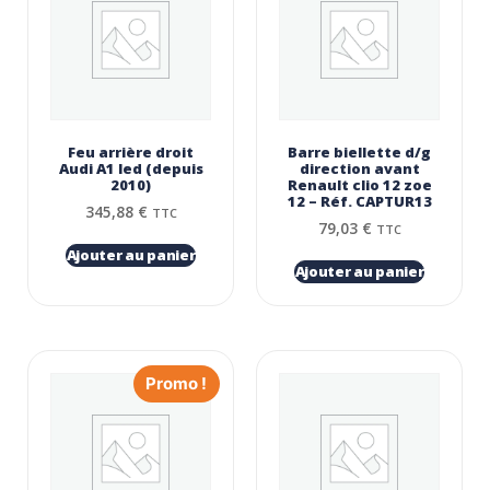
Feu arrière droit
Barre biellette d/g
Audi A1 led (depuis
direction avant
2010)
Renault clio 12 zoe
12 – Réf. CAPTUR13
345,88
€
TTC
79,03
€
TTC
Ajouter au panier
Ajouter au panier
Promo !