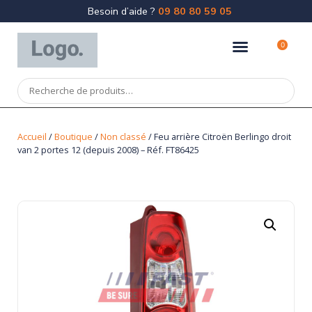
Besoin d’aide ?
09 80 80 59 05
0
Accueil
/
Boutique
/
Non classé
/ Feu arrière Citroën Berlingo droit
van 2 portes 12 (depuis 2008) – Réf. FT86425