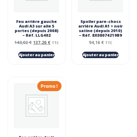
Feu arrière gauche
Spoiler pare-chocs
Audi A3 sur aile 5
arrière Audi A1 > noir
portes (depuis 2008)
satine (depuis 2010)
– Réf. LLG402
– Réf. 8X08074219B9
143,02
€
137,26
€
94,16
€
TTC
TTC
Ajouter au panier
Ajouter au panier
Promo !