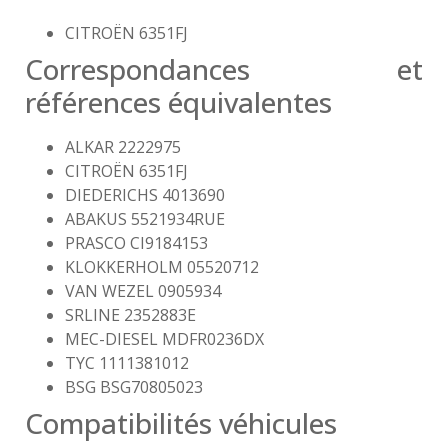
CITROËN 6351FJ
Correspondances et
références équivalentes
ALKAR 2222975
CITROËN 6351FJ
DIEDERICHS 4013690
ABAKUS 5521934RUE
PRASCO CI9184153
KLOKKERHOLM 05520712
VAN WEZEL 0905934
SRLINE 2352883E
MEC-DIESEL MDFR0236DX
TYC 1111381012
BSG BSG70805023
Compatibilités véhicules