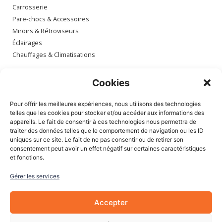
Carrosserie
Pare-chocs & Accessoires
Miroirs & Rétroviseurs
Éclairages
Chauffages & Climatisations
Espace client
Cookies
Mon compte
Pour offrir les meilleures expériences, nous utilisons des technologies
Mes commandes
telles que les cookies pour stocker et/ou accéder aux informations des
appareils. Le fait de consentir à ces technologies nous permettra de
Mes adresses
traiter des données telles que le comportement de navigation ou les ID
Mon panier
uniques sur ce site. Le fait de ne pas consentir ou de retirer son
consentement peut avoir un effet négatif sur certaines caractéristiques
et fonctions.
Informations
Gérer les services
À Propos de nous
Blog
Accepter
Contactez-nous
Mentions légales