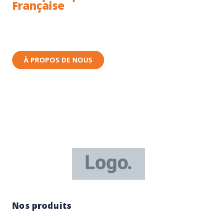
Française
Toutes nos pièces sont expédiées depuis la France.
Nous sommes basés à Wittenheim dans le Haut-
Rhin (68) en Alsace.
À PROPOS DE NOUS
Nos produits