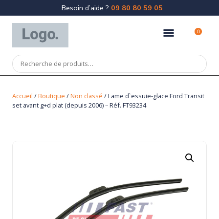
Besoin d’aide ?
09 80 80 59 05
0
Accueil
/
Boutique
/
Non classé
/ Lame d`essuie-glace Ford Transit
set avant g+d plat (depuis 2006) – Réf. FT93234