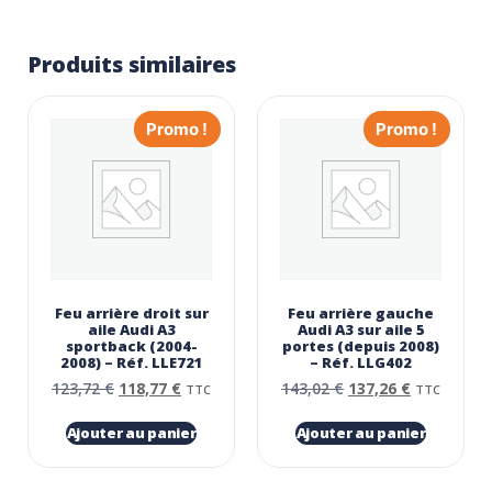
Produits similaires
Promo !
Promo !
Feu arrière droit sur
Feu arrière gauche
aile Audi A3
Audi A3 sur aile 5
sportback (2004-
portes (depuis 2008)
2008) – Réf. LLE721
– Réf. LLG402
123,72
€
118,77
€
143,02
€
137,26
€
TTC
TTC
Ajouter au panier
Ajouter au panier