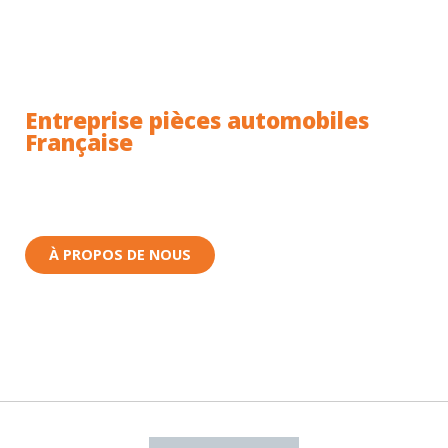
Entreprise pièces automobiles
Française
Toutes nos pièces sont expédiées depuis la France.
Nous sommes basés à Wittenheim dans le Haut-
Rhin (68) en Alsace.
À PROPOS DE NOUS