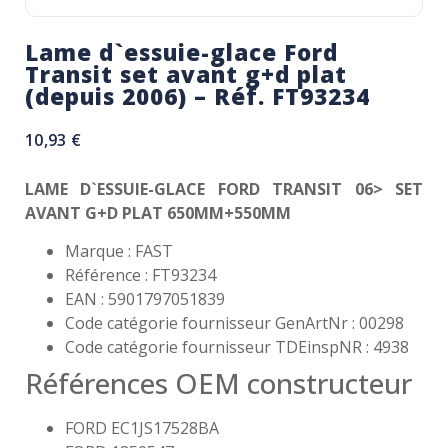
Lame d`essuie-glace Ford
Transit set avant g+d plat
(depuis 2006) – Réf. FT93234
10,93
€
LAME D`ESSUIE-GLACE FORD TRANSIT 06> SET
AVANT G+D PLAT 650MM+550MM
Marque : FAST
Référence : FT93234
EAN : 5901797051839
Code catégorie fournisseur GenArtNr : 00298
Code catégorie fournisseur TDEinspNR : 4938
Références OEM constructeur
FORD EC1JS17528BA