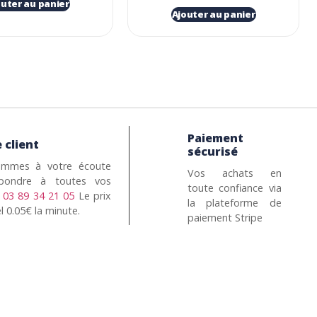
outer au panier
Ajouter au panier
Paiement
 client
sécurisé
mmes à votre écoute
Vos achats en
pondre à toutes vos
toute confiance via
n
03 89 34 21 05
Le prix
la plateforme de
l 0.05€ la minute.
paiement Stripe