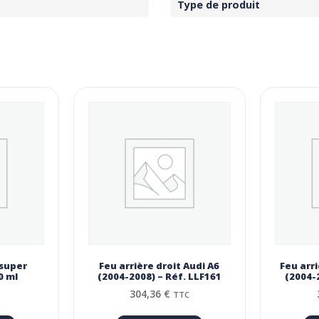
Type de produit
 super
Feu arrière droit Audi A6
Feu arr
0 ml
(2004-2008) – Réf. LLF161
(2004-
304,36
€
TTC