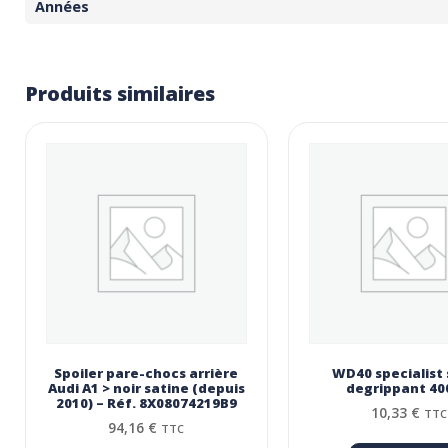
Années
Produits similaires
Spoiler pare-chocs arrière
WD40 specialist
Audi A1 > noir satine (depuis
degrippant 40
2010) – Réf. 8X08074219B9
10,33
€
TTC
94,16
€
TTC