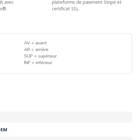
8h avec
plateforme de paiement Stripe et
ss®.
certificat SSL.
AV = avant
AR = arrière
SUP = supérieur
INF = inférieur
OEM