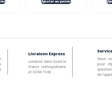
ier
Ajouter au panier
Aj
Service
Livraison Express
n
Nous so
Livraison dans toute la
s
pour ré
France métropolitaine
s
questio
et DOM TOM
de l'appe