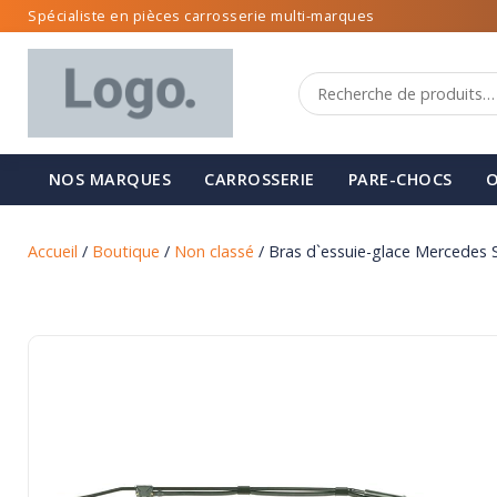
Spécialiste en pièces carrosserie multi-marques
NOS MARQUES
CARROSSERIE
PARE-CHOCS
O
Accueil
/
Boutique
/
Non classé
/ Bras d`essuie-glace Mercedes S