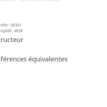
rtNr : 00301
nspNR : 4938
ructeur
férences équivalentes