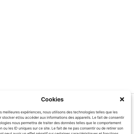
Cookies
Informations
les meilleures expériences, nous utilisons des technologies telles que les
 stocker et/ou accéder aux informations des appareils. Le fait de consentir
À Propos de nous
ologies nous permettra de traiter des données telles que le comportement
Blog
n ou les ID uniques sur ce site. Le fait de ne pas consentir ou de retirer son
 peut avoir un effet négatif sur certaines caractéristiques et fonctions.