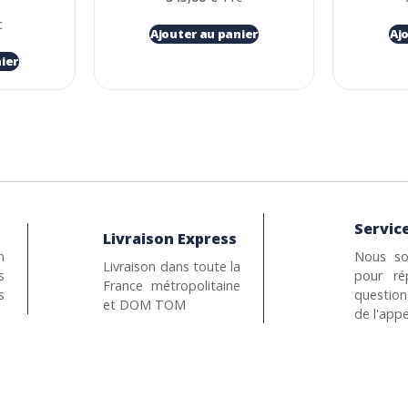
C
Ajouter au panier
Aj
ier
Service
Livraison Express
n
Nous so
Livraison dans toute la
s
pour ré
France métropolitaine
s
questio
et DOM TOM
de l'appe