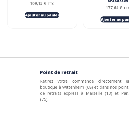
8P3807309
109,15
€
TTC
177,64
€
TT
Ajouter au panier
Ajouter au pan
Point de retrait
Retirez votre commande directement e
boutique à Wittenheim (68) et dans nos point
de retraits express à Marseille (13) et Pari
(75).