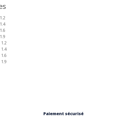
es
1.2
1.4
1.6
1.9
 1.2
 1.4
 1.6
 1.9
Paiement sécurisé