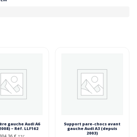
ière gauche Audi A6
Support pare-chocs avant
2008) – Réf. LLF162
gauche Audi A3 (depuis
2003)
304,36
€
TTC