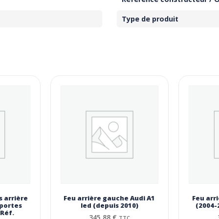
Type de produit
 arrière
Feu arrière gauche Audi A1
Feu arr
 portes
led (depuis 2010)
(2004-
 Réf.
345,88
€
TTC