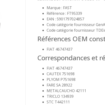
Marque : FAST
Référence : FT95339
EAN : 5901797024857
Code catégorie fournisseur GenA
Code catégorie fournisseur TDEi
Références OEM const
FIAT 46747437
Correspondances et ré
FIAT 46747437
CAUTEX 751698
PLYOM P751698
FARE SA 28922
METALCAUCHO 42111
TRICLO 134939
STC T442111