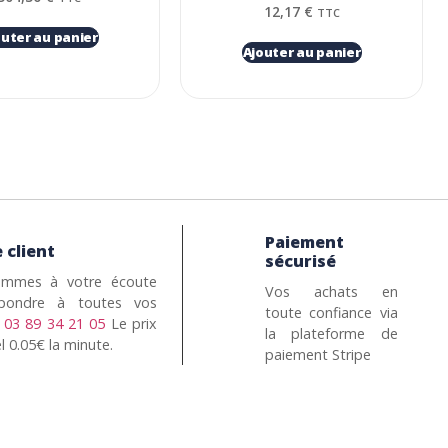
12,17
€
TTC
outer au panier
Ajouter au panier
Paiement
 client
sécurisé
mmes à votre écoute
Vos achats en
pondre à toutes vos
toute confiance via
n
03 89 34 21 05
Le prix
la plateforme de
l 0.05€ la minute.
paiement Stripe