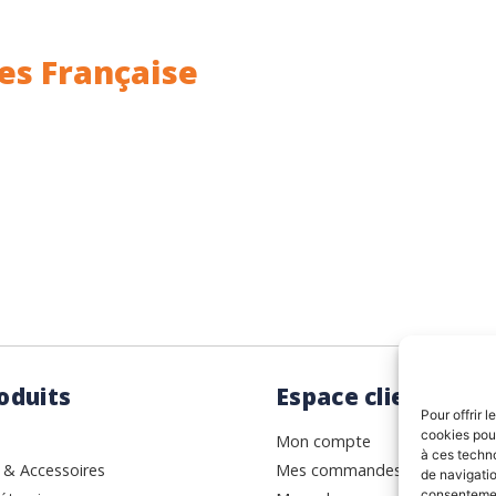
es Française
ance.
Rhin (68) en Alsace.
oduits
Espace client
Pour offrir 
cookies pour
Mon compte
à ces techn
 & Accessoires
Mes commandes
de navigatio
consentement