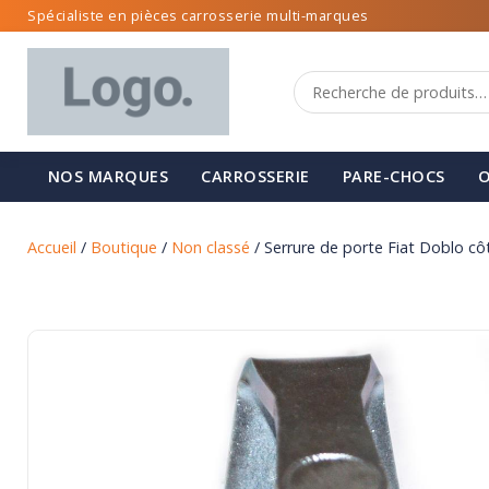
Spécialiste en pièces carrosserie multi-marques
NOS MARQUES
CARROSSERIE
PARE-CHOCS
O
Accueil
/
Boutique
/
Non classé
/ Serrure de porte Fiat Doblo cô