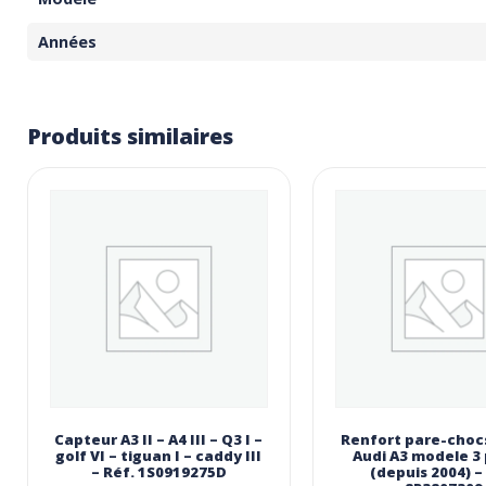
Années
Produits similaires
Capteur A3 II – A4 III – Q3 I –
Renfort pare-chocs
golf VI – tiguan I – caddy III
Audi A3 modele 3
– Réf. 1S0919275D
(depuis 2004) –