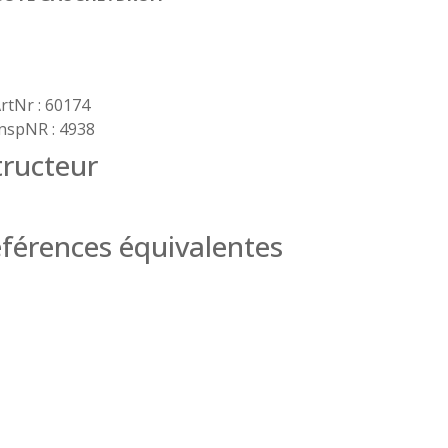
rtNr : 60174
nspNR : 4938
ructeur
férences équivalentes