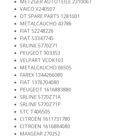
METZGER AUTOTEILE 2310067
VAICO V240507
DT SPARE PARTS 1281001
METALCAUCHO 43786
FIAT 52248226
FIAT 53347745
SRLINE 5770Z71
PEUGEOT 9033S3
VELPART VCDK103
METALCAUCHO 06505
FAREX 1344266080
FIAT 1376704080
PEUGEOT 1616883880
SRLINE 5770Z71A
SRLINE 5770Z71P
STC T406505
CITROËN 1611731780
CITROËN 1616884080
MAXGEAR 270252