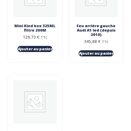
Mini Kind box 325ML
Feu arrière gauche
filtre 200Μ
Audi A1 led (depuis
2010)
129,73
€
TTC
345,88
€
TTC
Ajouter au panier
Ajouter au panier