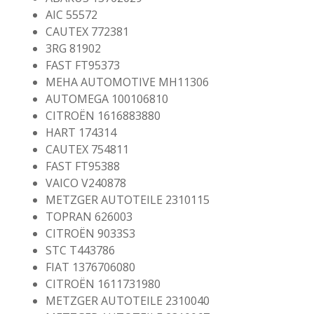
AIC 55572
CAUTEX 772381
3RG 81902
FAST FT95373
MEHA AUTOMOTIVE MH11306
AUTOMEGA 100106810
CITROËN 1616883880
HART 174314
CAUTEX 754811
FAST FT95388
VAICO V240878
METZGER AUTOTEILE 2310115
TOPRAN 626003
CITROËN 9033S3
STC T443786
FIAT 1376706080
CITROËN 1611731980
METZGER AUTOTEILE 2310040