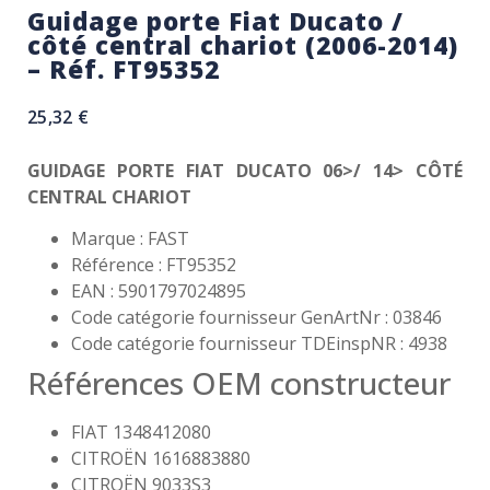
Guidage porte Fiat Ducato /
côté central chariot (2006-2014)
– Réf. FT95352
25,32
€
GUIDAGE PORTE FIAT DUCATO 06>/ 14> CÔTÉ
CENTRAL CHARIOT
Marque : FAST
Référence : FT95352
EAN : 5901797024895
Code catégorie fournisseur GenArtNr : 03846
Code catégorie fournisseur TDEinspNR : 4938
Références OEM constructeur
FIAT 1348412080
CITROËN 1616883880
CITROËN 9033S3