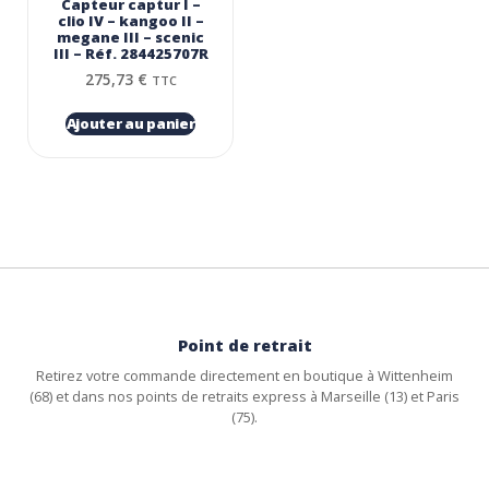
Capteur captur I –
clio IV – kangoo II –
megane III – scenic
III – Réf. 284425707R
275,73
€
TTC
Ajouter au panier
Point de retrait
Retirez votre commande directement en boutique à Wittenheim
(68) et dans nos points de retraits express à Marseille (13) et Paris
(75).