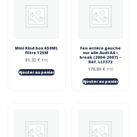
Mini Kind box 650ML
Feu arrière gauche
filtre 125Μ
sur aile Audi A4 –
break (2004-2007) –
81,32
€
TTC
Réf. LLF372
170,89
€
TTC
Ajouter au panier
Ajouter au panier