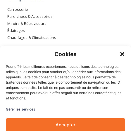
Carrosserie
Pare-chocs & Accessoires
Miroirs & Rétroviseurs
Éclairages
Chauffages & Climatisations
Espace client
Cookies
Mon compte
Pour offrir les meilleures expériences, nous utilisons des technologies
Mes commandes
telles que les cookies pour stocker et/ou accéder aux informations des
appareils. Le fait de consentir à ces technologies nous permettra de
Mes adresses
traiter des données telles que le comportement de navigation ou les ID
Mon panier
uniques sur ce site. Le fait de ne pas consentir ou de retirer son
consentement peut avoir un effet négatif sur certaines caractéristiques
et fonctions.
Informations
Gérer les services
À Propos de nous
Blog
Accepter
Contactez-nous