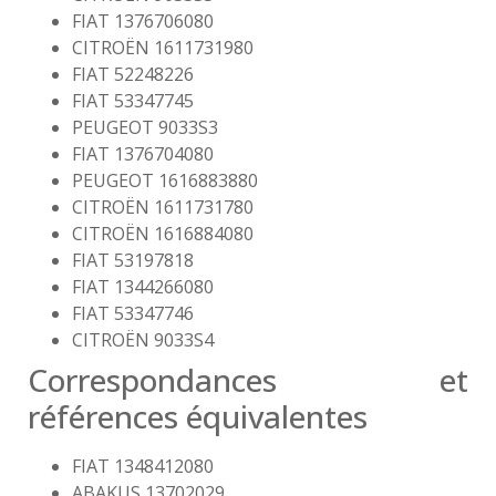
FIAT 1376706080
CITROËN 1611731980
FIAT 52248226
FIAT 53347745
PEUGEOT 9033S3
FIAT 1376704080
PEUGEOT 1616883880
CITROËN 1611731780
CITROËN 1616884080
FIAT 53197818
FIAT 1344266080
FIAT 53347746
CITROËN 9033S4
Correspondances et
références équivalentes
FIAT 1348412080
ABAKUS 13702029