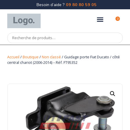
Besoin d’aide ?
09 80 80 59 05
0
Accueil
/
Boutique
/
Non classé
/ Guidage porte Fiat Ducato / côté
central chariot (2006-2014) – Réf. FT95352