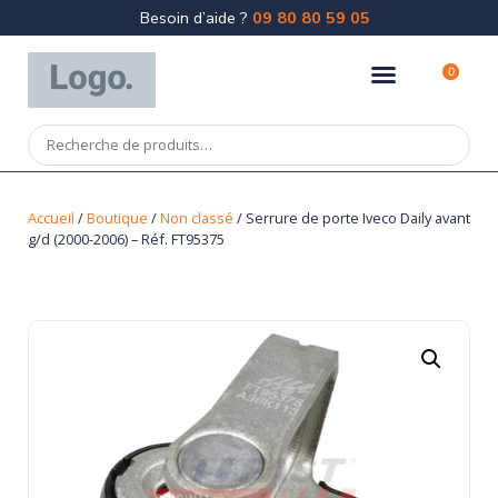
Besoin d’aide ?
09 80 80 59 05
0
Accueil
/
Boutique
/
Non classé
/ Serrure de porte Iveco Daily avant
g/d (2000-2006) – Réf. FT95375