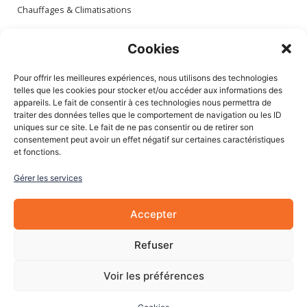
Chauffages & Climatisations
Espace client
Cookies
Mon compte
Pour offrir les meilleures expériences, nous utilisons des technologies
Mes commandes
telles que les cookies pour stocker et/ou accéder aux informations des
appareils. Le fait de consentir à ces technologies nous permettra de
Mes adresses
traiter des données telles que le comportement de navigation ou les ID
Mon panier
uniques sur ce site. Le fait de ne pas consentir ou de retirer son
consentement peut avoir un effet négatif sur certaines caractéristiques
et fonctions.
Informations
Gérer les services
À Propos de nous
Blog
Accepter
Contactez-nous
Mentions légales
Refuser
CGV
Cookies
Voir les préférences