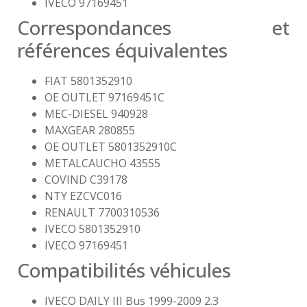
IVECO 97169451
Correspondances et
références équivalentes
FIAT 5801352910
OE OUTLET 97169451C
MEC-DIESEL 940928
MAXGEAR 280855
OE OUTLET 5801352910C
METALCAUCHO 43555
COVIND C39178
NTY EZCVC016
RENAULT 7700310536
IVECO 5801352910
IVECO 97169451
Compatibilités véhicules
IVECO DAILY III Bus 1999-2009 2.3