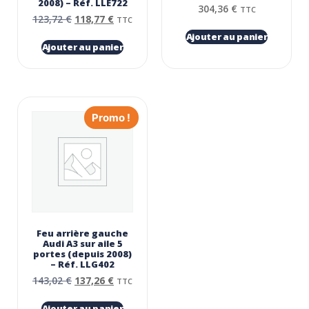
2008) – Réf. LLE722
304,36
€
TTC
123,72
€
118,77
€
TTC
Ajouter au panier
Ajouter au panier
Promo !
Feu arrière gauche
Audi A3 sur aile 5
portes (depuis 2008)
– Réf. LLG402
143,02
€
137,26
€
TTC
Ajouter au panier