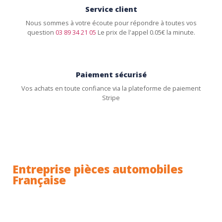
Service client
Nous sommes à votre écoute pour répondre à toutes vos
question
03 89 34 21 05
Le prix de l'appel 0.05€ la minute.
Paiement sécurisé
Vos achats en toute confiance via la plateforme de paiement
Stripe
Entreprise pièces automobiles
Française
Toutes nos pièces sont expédiées depuis la France.
Nous sommes basés à Wittenheim dans le Haut-
Rhin (68) en Alsace.