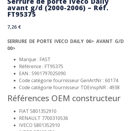
Serrure de porte Iveco Daily
avant g/d (2000-2006) – Réf.
FT95375
7,26
€
SERRURE DE PORTE IVECO DAILY 06> AVANT G/D
00>
Marque : FAST
Référence : FT95375
EAN : 5901797025090
Code catégorie fournisseur GenArtNr : 60174
Code catégorie fournisseur TDEinspNR : 4938
Références OEM constructeur
FIAT 5801352910
RENAULT 7700310536
IVECO 5801352910