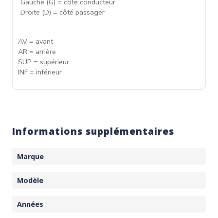
Gauche (G) = côté conducteur
Droite (D) = côté passager
AV = avant
AR = arrière
SUP = supérieur
INF = inférieur
Informations supplémentaires
Marque
Modèle
Années