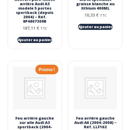
arrière Audi A3
graisse blanche au
modele 5 portes
lithium 400ML
sportback (depuis
10,33
€
TTC
2004) – Réf.
8P4807309B
Ajouter au panier
187,11
€
TTC
Ajouter au panier
Promo !
Feu arrière gauche
Feu arrière gauche
sur aile Audi A3
Audi A6 (2004-2008) –
sportback (2004-
Réf. LLF162