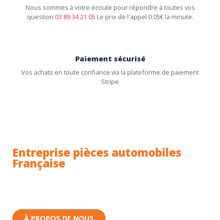
Nous sommes à votre écoute pour répondre à toutes vos
question
03 89 34 21 05
Le prix de l'appel 0.05€ la minute.
Paiement sécurisé
Vos achats en toute confiance via la plateforme de paiement
Stripe
Entreprise pièces automobiles
Française
Toutes nos pièces sont expédiées depuis la France.
Nous sommes basés à Wittenheim dans le Haut-
Rhin (68) en Alsace.
À PROPOS DE NOUS