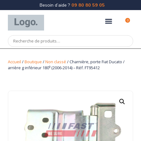
Besoin d’aide ?
09 80 80 59 05
0
Accueil
/
Boutique
/
Non classé
/ Charnière, porte Fiat Ducato /
arrière g inférieur 180⁰ (2006-2014) – Réf. FT95412