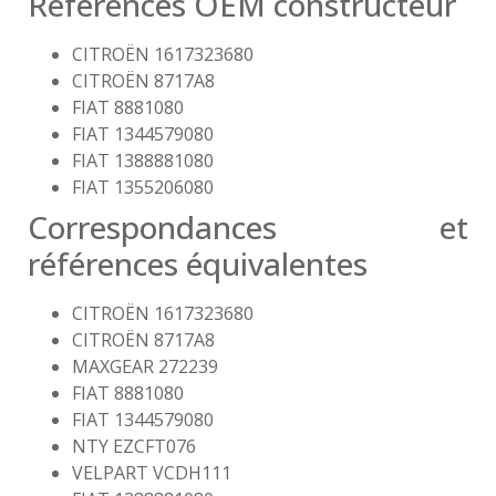
Références OEM constructeur
CITROËN 1617323680
CITROËN 8717A8
FIAT 8881080
FIAT 1344579080
FIAT 1388881080
FIAT 1355206080
Correspondances et
références équivalentes
CITROËN 1617323680
CITROËN 8717A8
MAXGEAR 272239
FIAT 8881080
FIAT 1344579080
NTY EZCFT076
VELPART VCDH111