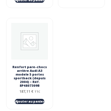
Ajouter au panier
Renfort pare-chocs
arrière Audi A3
modele 5 portes
sportback (depuis
2004) – Réf.
8P4807309B
187,11
€
TTC
Ajouter au panier