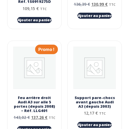
Réf. 1S0919275D
136,39
€
130,99
€
TTC
109,15
€
TTC
Ajouter au panier
Ajouter au panier
Promo !
Feu arrière droit
Support pare-chocs
Audi A3 sur aile 5
avant gauche Audi
portes (depuis 2008)
A3 (depuis 2003)
– Réf. LLG401
12,17
€
TTC
143,02
€
137,26
€
TTC
Ajouter au panier