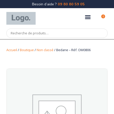
Besoin d’aide ?
09 80 80 59 05
0
Accueil
/
Boutique
/
Non classé
/ Bedane – Réf. OM0806