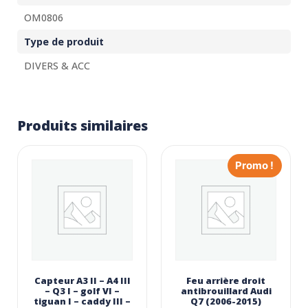
OM0806
Type de produit
DIVERS & ACC
Produits similaires
Promo !
Capteur A3 II – A4 III
Feu arrière droit
– Q3 I – golf VI –
antibrouillard Audi
tiguan I – caddy III –
Q7 (2006-2015)