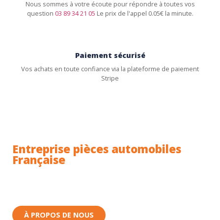
Nous sommes à votre écoute pour répondre à toutes vos
question
03 89 34 21 05
Le prix de l'appel 0.05€ la minute.
Paiement sécurisé
Vos achats en toute confiance via la plateforme de paiement
Stripe
Entreprise pièces automobiles
Française
Toutes nos pièces sont expédiées depuis la France.
Nous sommes basés à Wittenheim dans le Haut-
Rhin (68) en Alsace.
À PROPOS DE NOUS