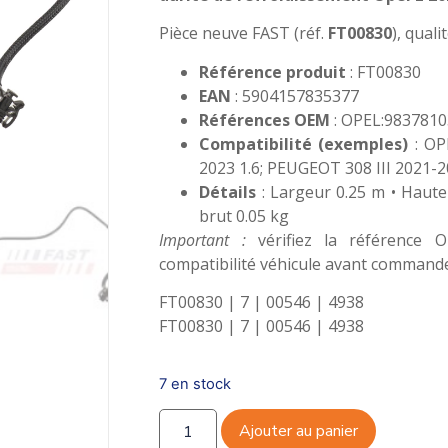
Pièce neuve FAST (réf.
FT00830
), quali
Référence produit
: FT00830
EAN
: 5904157835377
Références OEM
: OPEL:983781
Compatibilité (exemples)
: OP
2023 1.6; PEUGEOT 308 III 2021-2
Détails
: Largeur 0.25 m • Haute
brut 0.05 kg
Important :
vérifiez la référence OE
compatibilité véhicule avant command
FT00830 | 7 | 00546 | 4938
FT00830 | 7 | 00546 | 4938
7 en stock
Ajouter au panier