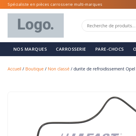
Spécialiste en pièces carrosserie multi-marques
NOS MARQUES
CARROSSERIE
PARE-CHOCS
O
Accueil
/
Boutique
/
Non classé
/ durite de refroidissement Ope