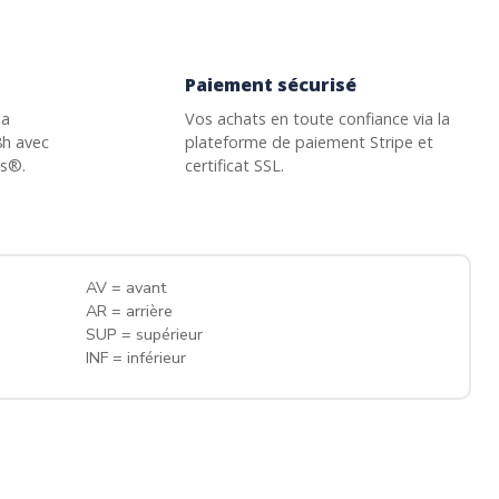
Paiement sécurisé
la
Vos achats en toute confiance via la
8h avec
plateforme de paiement Stripe et
ss®.
certificat SSL.
AV = avant
AR = arrière
SUP = supérieur
INF = inférieur