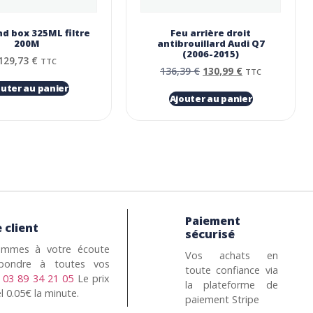
nd box 325ML filtre
Feu arrière droit
200Μ
antibrouillard Audi Q7
(2006-2015)
129,73
€
TTC
136,39
€
130,99
€
TTC
outer au panier
Ajouter au panier
Paiement
 client
sécurisé
mmes à votre écoute
Vos achats en
pondre à toutes vos
toute confiance via
n
03 89 34 21 05
Le prix
la plateforme de
l 0.05€ la minute.
paiement Stripe