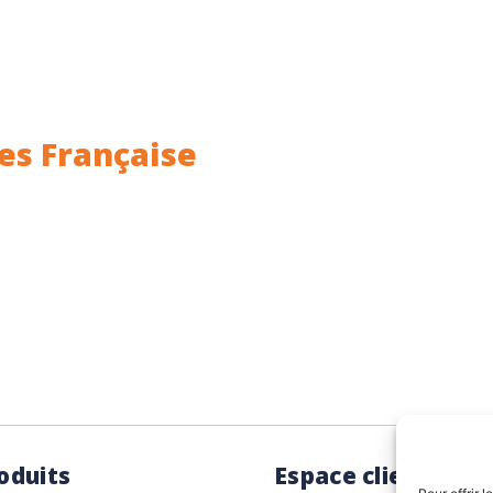
es Française
ance.
Rhin (68) en Alsace.
oduits
Espace client