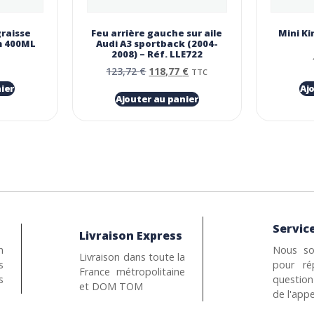
graisse
Feu arrière gauche sur aile
Mini Ki
m 400ML
Audi A3 sportback (2004-
2008) – Réf. LLE722
123,72
€
118,77
€
TTC
ier
Aj
Ajouter au panier
Service
Livraison Express
n
Nous so
Livraison dans toute la
s
pour ré
France métropolitaine
s
questio
et DOM TOM
de l'appe