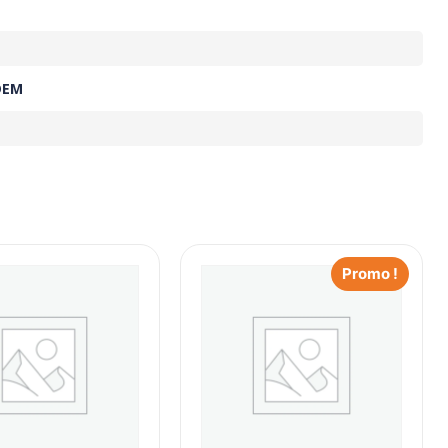
OEM
Promo !