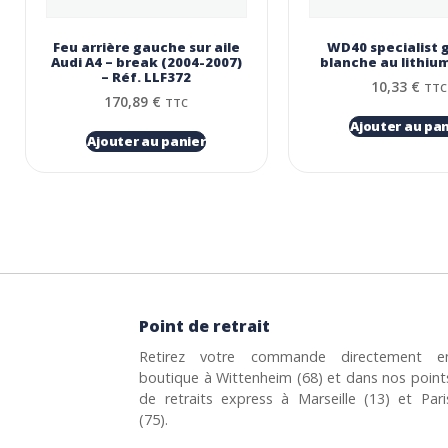
Feu arrière gauche sur aile
WD40 specialist 
Audi A4 – break (2004-2007)
blanche au lithiu
– Réf. LLF372
10,33
€
TTC
170,89
€
TTC
Ajouter au pan
Ajouter au panier
Point de retrait
Retirez votre commande directement e
boutique à Wittenheim (68) et dans nos point
de retraits express à Marseille (13) et Pari
(75).