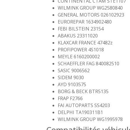
CONTINENTAL CTAM STE1107
WILMINK GROUP WG2580840
GENERAL MOTORS 026102923
EUROREPAR 1634902480
FEBI BILSTEIN 23154
ABAKUS 23311020
KLAXCAR FRANCE 47482z
PROFIPOWER 4S1018
MEYLE 6160200002
SCHAEFFLER FAG 840082510
SASIC 9006562
SIDEM 9030
AYD 9103575
BORG & BECK BTR5135
FRAP F2766
FAI AUTOPARTS SS4203
DELPHI TA190311B1
WILMINK GROUP WG1995978
Compatibilités véhicul