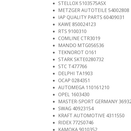
STELLOX 5103575ASX
METZGER AUTOTEILE 54002808
IAP QUALITY PARTS 60409031
KAWE 850024123
RTS 9100310
COMLINE CTR3019
MANDO MTG056536
TEKNOROT O161
STARK SKTE0280732
STC T477766
DELPHI TA1903
OCAP 0284351
AUTOMEGA 110161210
OPEL 1603430
MASTER-SPORT GERMANY 3693
SWAG 40923154
KRAFT AUTOMOTIVE 4311550
RIDEX 772S0746
KAMOKA 9010352