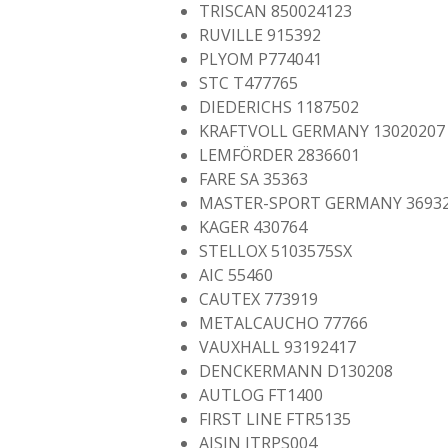
TRISCAN 850024123
RUVILLE 915392
PLYOM P774041
STC T477765
DIEDERICHS 1187502
KRAFTVOLL GERMANY 13020207
LEMFÖRDER 2836601
FARE SA 35363
MASTER-SPORT GERMANY 3693
KAGER 430764
STELLOX 5103575SX
AIC 55460
CAUTEX 773919
METALCAUCHO 77766
VAUXHALL 93192417
DENCKERMANN D130208
AUTLOG FT1400
FIRST LINE FTR5135
AISIN JTRPS004