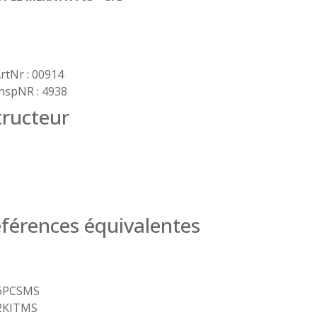
rtNr : 00914
nspNR : 4938
ructeur
férences équivalentes
6PCSMS
2KITMS