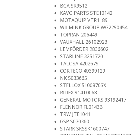
BGA SR9512
KAVO PARTS STE10142
MOTAQUIP VTR1189
WILMINK GROUP WG2290454
TOPRAN 206449
VAUXHALL 26102923
LEMFÖRDER 2836602
STARLINE 3251720
TALOSA 4202679
CORTECO 49399129
NK 5033665
STELLOX 5100870SX
RIDEX 914T0068
GENERAL MOTORS 93192417
FLENNOR FL0143B
TRW JTE1041
GSP S070360
STARK SKSSK1600747