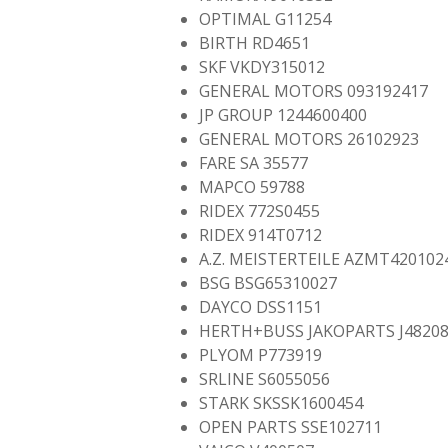
OPTIMAL G11254
BIRTH RD4651
SKF VKDY315012
GENERAL MOTORS 093192417
JP GROUP 1244600400
GENERAL MOTORS 26102923
FARE SA 35577
MAPCO 59788
RIDEX 772S0455
RIDEX 914T0712
A.Z. MEISTERTEILE AZMT420102
BSG BSG65310027
DAYCO DSS1151
HERTH+BUSS JAKOPARTS J4820
PLYOM P773919
SRLINE S6055056
STARK SKSSK1600454
OPEN PARTS SSE102711