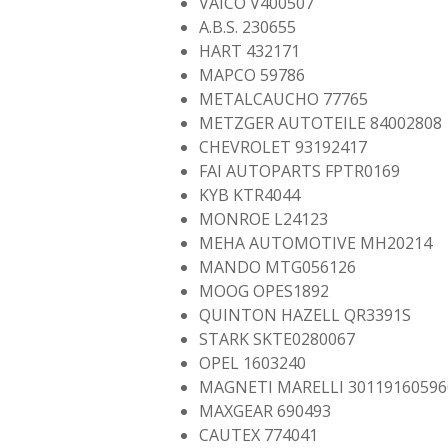
VAICO V400507
A.B.S. 230655
HART 432171
MAPCO 59786
METALCAUCHO 77765
METZGER AUTOTEILE 84002808
CHEVROLET 93192417
FAI AUTOPARTS FPTR0169
KYB KTR4044
MONROE L24123
MEHA AUTOMOTIVE MH20214
MANDO MTG056126
MOOG OPES1892
QUINTON HAZELL QR3391S
STARK SKTE0280067
OPEL 1603240
MAGNETI MARELLI 30119160596
MAXGEAR 690493
CAUTEX 774041