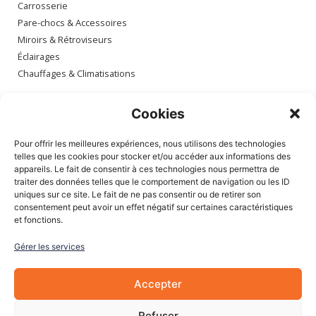
Carrosserie
Pare-chocs & Accessoires
Miroirs & Rétroviseurs
Éclairages
Chauffages & Climatisations
Espace client
Cookies
Mon compte
Pour offrir les meilleures expériences, nous utilisons des technologies
Mes commandes
telles que les cookies pour stocker et/ou accéder aux informations des
appareils. Le fait de consentir à ces technologies nous permettra de
Mes adresses
traiter des données telles que le comportement de navigation ou les ID
Mon panier
uniques sur ce site. Le fait de ne pas consentir ou de retirer son
consentement peut avoir un effet négatif sur certaines caractéristiques
et fonctions.
Informations
Gérer les services
À Propos de nous
Blog
Accepter
Contactez-nous
Mentions légales
Refuser