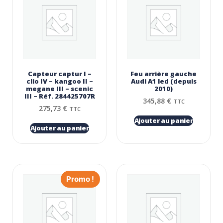
Capteur captur I –
Feu arrière gauche
clio IV – kangoo II –
Audi A1 led (depuis
megane III – scenic
2010)
III – Réf. 284425707R
345,88
€
TTC
275,73
€
TTC
Ajouter au panier
Ajouter au panier
Promo !