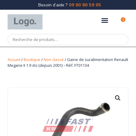
Besoin d’aide ?
09 80 80 59 05
0
Accueil
/
Boutique
/
Non classé
/ Gaine de suralimentation Renault
Megane II 1.9 dci (depuis 2001) – Réf. FT01134