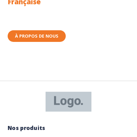
Française
Toutes nos pièces sont expédiées depuis la France.
Nous sommes basés à Wittenheim dans le Haut-
Rhin (68) en Alsace.
À PROPOS DE NOUS
Nos produits