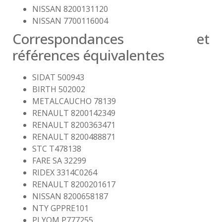
NISSAN 8200131120
NISSAN 7700116004
Correspondances et
références équivalentes
SIDAT 500943
BIRTH 502002
METALCAUCHO 78139
RENAULT 8200142349
RENAULT 8200363471
RENAULT 8200488871
STC T478138
FARE SA 32299
RIDEX 3314C0264
RENAULT 8200201617
NISSAN 8200658187
NTY GPPRE101
PLYOM P777255