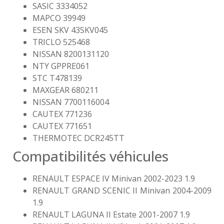
SASIC 3334052
MAPCO 39949
ESEN SKV 43SKV045
TRICLO 525468
NISSAN 8200131120
NTY GPPRE061
STC T478139
MAXGEAR 680211
NISSAN 7700116004
CAUTEX 771236
CAUTEX 771651
THERMOTEC DCR245TT
Compatibilités véhicules
RENAULT ESPACE IV Minivan 2002-2023 1.9
RENAULT GRAND SCENIC II Minivan 2004-2009
1.9
RENAULT LAGUNA II Estate 2001-2007 1.9