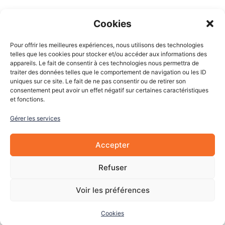
Espace client
Cookies
Mon compte
Pour offrir les meilleures expériences, nous utilisons des technologies
Mes commandes
telles que les cookies pour stocker et/ou accéder aux informations des
appareils. Le fait de consentir à ces technologies nous permettra de
Mes adresses
traiter des données telles que le comportement de navigation ou les ID
Mon panier
uniques sur ce site. Le fait de ne pas consentir ou de retirer son
consentement peut avoir un effet négatif sur certaines caractéristiques
et fonctions.
Informations
Gérer les services
À Propos de nous
Blog
Accepter
Contactez-nous
Mentions légales
Refuser
CGV
Cookies
Voir les préférences
Cookies
© 2022 Les Pièces Auto Pro. Tous droits réservés