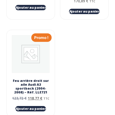
170,89
€
TTC
Ajouter au panier
Ajouter au panier
Promo !
Feu arrière droit sur
aile Audi A3
sportback (2004-
2008) – Réf. LLE721
123,72
€
118,77
€
TTC
Ajouter au panier