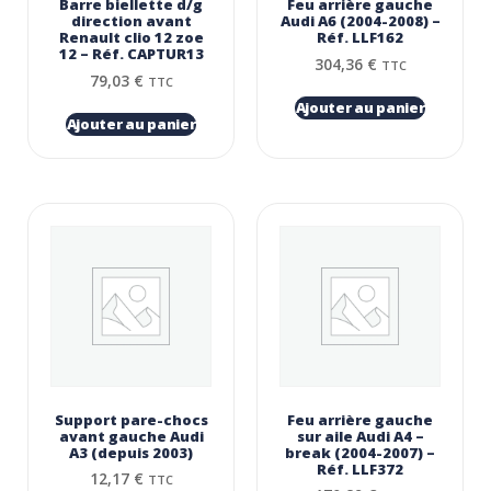
Barre biellette d/g
Feu arrière gauche
direction avant
Audi A6 (2004-2008) –
Renault clio 12 zoe
Réf. LLF162
12 – Réf. CAPTUR13
304,36
€
TTC
79,03
€
TTC
Ajouter au panier
Ajouter au panier
Support pare-chocs
Feu arrière gauche
avant gauche Audi
sur aile Audi A4 –
A3 (depuis 2003)
break (2004-2007) –
Réf. LLF372
12,17
€
TTC