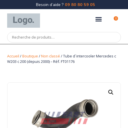
Besoin d’aide ?
09 80 80 59 05
0
Accueil
/
Boutique
/
Non classé
/ Tube d`intercooler Mercedes c
W203 c 200 (depuis 2000) – Réf. FT01176