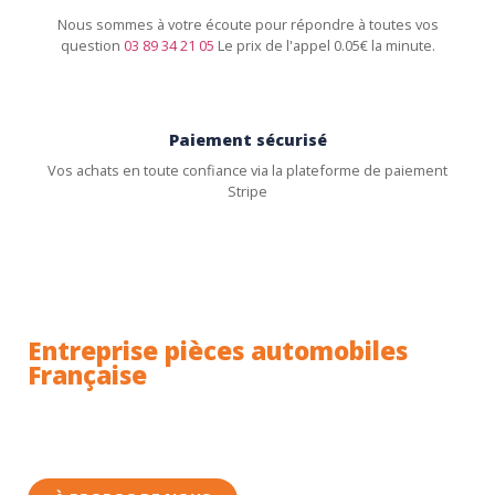
Nous sommes à votre écoute pour répondre à toutes vos
question
03 89 34 21 05
Le prix de l'appel 0.05€ la minute.
Paiement sécurisé
Vos achats en toute confiance via la plateforme de paiement
Stripe
Entreprise pièces automobiles
Française
Toutes nos pièces sont expédiées depuis la France.
Nous sommes basés à Wittenheim dans le Haut-
Rhin (68) en Alsace.