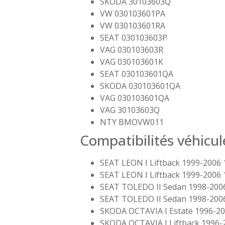
SKODA 30103603Q
VW 030103601PA
VW 030103601RA
SEAT 030103603P
VAG 030103603R
VAG 030103601K
SEAT 030103601QA
SKODA 030103601QA
VAG 030103601QA
VAG 30103603Q
NTY BMOVW011
Compatibilités véhicul
SEAT LEON I Liftback 1999-2006 
SEAT LEON I Liftback 1999-2006 
SEAT TOLEDO II Sedan 1998-2006
SEAT TOLEDO II Sedan 1998-2006
SKODA OCTAVIA I Estate 1996-20
SKODA OCTAVIA I Liftback 1996-