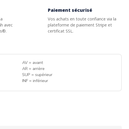
Paiement sécurisé
la
Vos achats en toute confiance via la
8h avec
plateforme de paiement Stripe et
ss®.
certificat SSL.
AV = avant
AR = arrière
SUP = supérieur
INF = inférieur