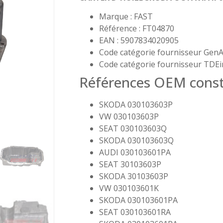
Marque : FAST
Référence : FT04870
EAN : 5907834020905
Code catégorie fournisseur GenA
Code catégorie fournisseur TDEi
Références OEM const
SKODA 030103603P
VW 030103603P
SEAT 030103603Q
SKODA 030103603Q
AUDI 030103601PA
SEAT 30103603P
SKODA 30103603P
VW 030103601K
SKODA 030103601PA
SEAT 030103601RA