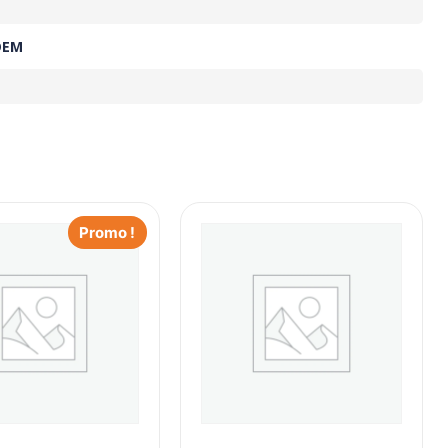
OEM
Promo !