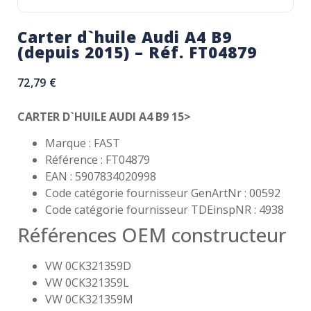
Carter d`huile Audi A4 B9
(depuis 2015) – Réf. FT04879
72,79
€
CARTER D`HUILE AUDI A4 B9 15>
Marque : FAST
Référence : FT04879
EAN : 5907834020998
Code catégorie fournisseur GenArtNr : 00592
Code catégorie fournisseur TDEinspNR : 4938
Références OEM constructeur
VW 0CK321359D
VW 0CK321359L
VW 0CK321359M