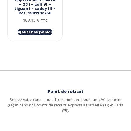
– Q3 I – golf VI –
tiguan I – caddy III –
Réf. 1S0919275D
109,15
€
TTC
Ajouter au panier
Point de retrait
Retirez votre commande directement en boutique à Wittenheim
(68) et dans nos points de retraits express à Marseille (13) et Paris
(75).