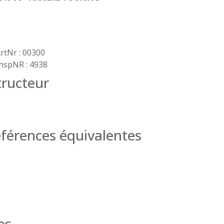
rtNr : 00300
nspNR : 4938
ructeur
férences équivalentes
es