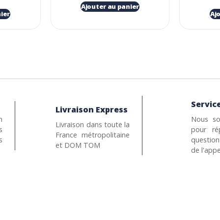
Ajouter au panier
ier
Aj
Service
Livraison Express
n
Nous so
Livraison dans toute la
s
pour ré
France métropolitaine
s
questio
et DOM TOM
de l'appe