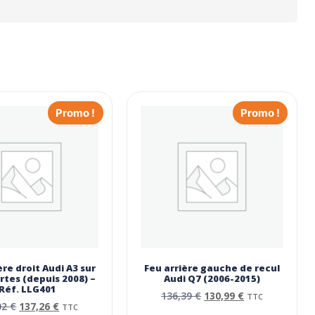
Promo !
Promo !
ère droit Audi A3 sur
Feu arrière gauche de recul
ortes (depuis 2008) –
Audi Q7 (2006-2015)
Réf. LLG401
136,39
€
130,99
€
TTC
02
€
137,26
€
TTC