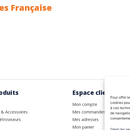
es Française
ance.
Rhin (68) en Alsace.
oduits
Espace client
Pour offrir 
cookies pour
Mon compte
à ces techn
 & Accessoires
Mes commandes
de navigatio
consentement
étroviseurs
Mes adresses
Mon panier
Gérer les se