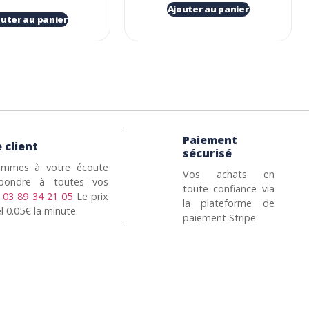
Ajouter au panier
outer au panier
Paiement
 client
sécurisé
mmes à votre écoute
Vos achats en
pondre à toutes vos
toute confiance via
n
03 89 34 21 05
Le prix
la plateforme de
l 0.05€ la minute.
paiement Stripe