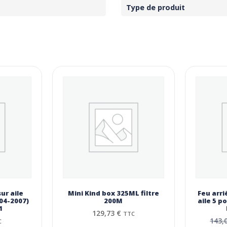
Type de produit
sur aile
Mini Kind box 325ML filtre
Feu arri
004-2007)
200Μ
aile 5 p
1
129,73
€
TTC
143,
C