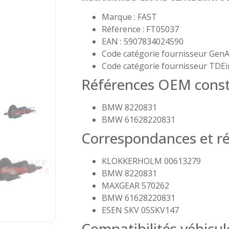
Marque : FAST
Référence : FT05037
EAN : 5907834024590
Code catégorie fournisseur GenA
Code catégorie fournisseur TDEi
Références OEM const
BMW 8220831
BMW 61628220831
Correspondances et ré
KLOKKERHOLM 00613279
BMW 8220831
MAXGEAR 570262
BMW 61628220831
ESEN SKV 05SKV147
Compatibilités véhicul