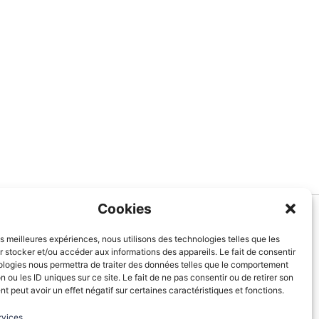
Cookies
Informations
les meilleures expériences, nous utilisons des technologies telles que les
 stocker et/ou accéder aux informations des appareils. Le fait de consentir
À Propos de nous
ologies nous permettra de traiter des données telles que le comportement
Blog
n ou les ID uniques sur ce site. Le fait de ne pas consentir ou de retirer son
 peut avoir un effet négatif sur certaines caractéristiques et fonctions.
Contactez-nous
Mentions légales
rvices