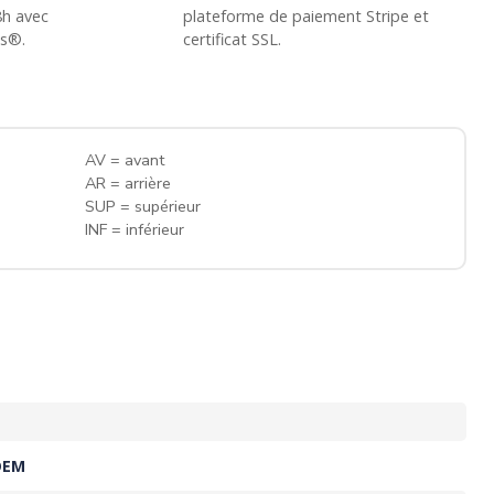
8h avec
plateforme de paiement Stripe et
ss®.
certificat SSL.
AV = avant
AR = arrière
SUP = supérieur
INF = inférieur
OEM