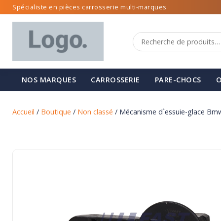
Spécialiste en pièces carrosserie multi-marques
NOS MARQUES
CARROSSERIE
PARE-CHOCS
O
Accueil
/
Boutique
/
Non classé
/ Mécanisme d`essuie-glace Bmw 