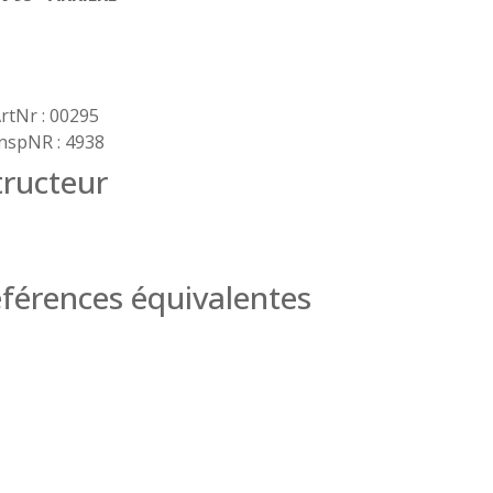
rtNr : 00295
nspNR : 4938
ructeur
férences équivalentes