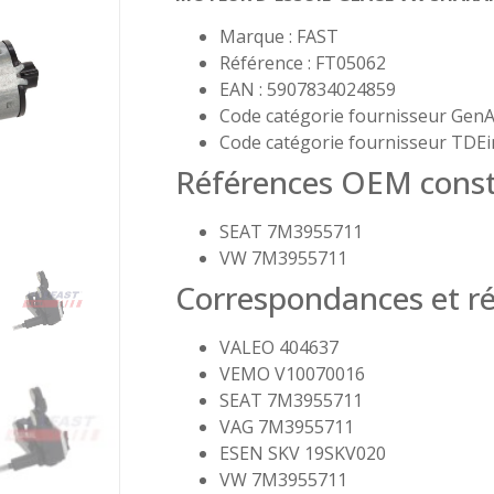
Marque : FAST
Référence : FT05062
EAN : 5907834024859
Code catégorie fournisseur GenA
Code catégorie fournisseur TDEi
Références OEM const
SEAT 7M3955711
VW 7M3955711
Correspondances et ré
VALEO 404637
VEMO V10070016
SEAT 7M3955711
VAG 7M3955711
ESEN SKV 19SKV020
VW 7M3955711