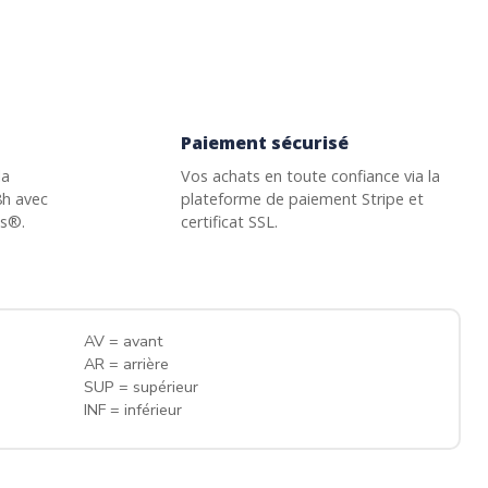
Paiement sécurisé
la
Vos achats en toute confiance via la
8h avec
plateforme de paiement Stripe et
ss®.
certificat SSL.
AV = avant
AR = arrière
SUP = supérieur
INF = inférieur