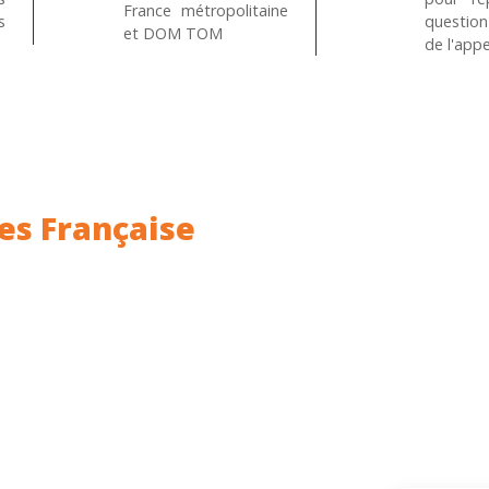
France métropolitaine
s
questio
et DOM TOM
de l'appe
es Française
ance.
Rhin (68) en Alsace.