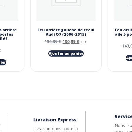
 arrière
Feu arrière gauche de recul
Feu arri
 portes
Audi Q7 (2006-2015)
aile 5 p
 Réf.
136,39
€
130,99
€
TTC
143,
C
Ajouter au panier
Aj
ier
Service
Livraison Express
n
Nous so
Livraison dans toute la
s
pour ré