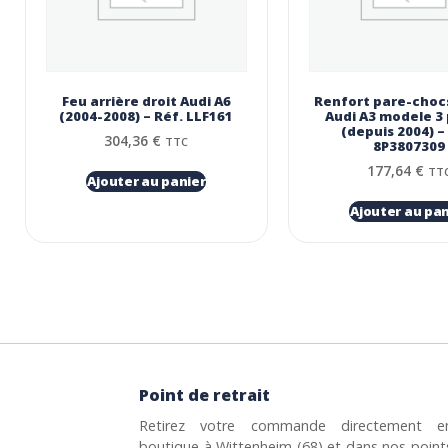
Feu arrière droit Audi A6
Renfort pare-chocs
(2004-2008) – Réf. LLF161
Audi A3 modele 3
(depuis 2004) –
304,36
€
TTC
8P3807309
177,64
€
TT
Ajouter au panier
Ajouter au pan
Point de retrait
Retirez votre commande directement e
boutique à Wittenheim (68) et dans nos point