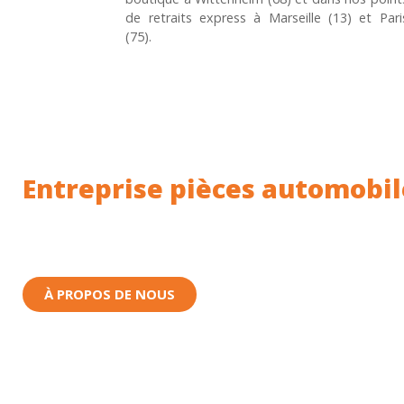
de retraits express à Marseille (13) et Pari
(75).
Entreprise pièces automobil
Toutes nos pièces sont expédiées depuis la Fr
Nous sommes basés à Wittenheim dans le Haut-
À PROPOS DE NOUS