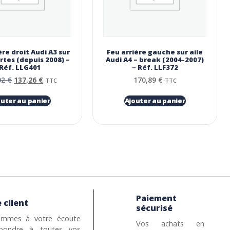
ère droit Audi A3 sur
Feu arrière gauche sur aile
ortes (depuis 2008) –
Audi A4 – break (2004-2007)
Réf. LLG401
– Réf. LLF372
02
€
137,26
€
170,89
€
TTC
TTC
outer au panier
Ajouter au panier
Paiement
 client
sécurisé
mmes à votre écoute
Vos achats en
pondre à toutes vos