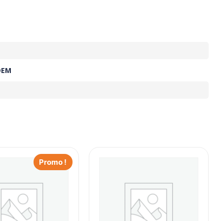
OEM
Promo !