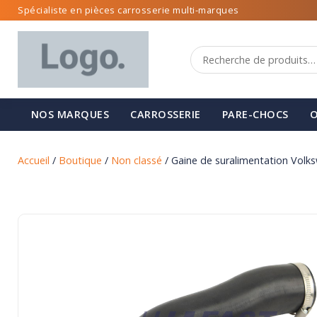
Spécialiste en pièces carrosserie multi-marques
NOS MARQUES
CARROSSERIE
PARE-CHOCS
O
Accueil
/
Boutique
/
Non classé
/ Gaine de suralimentation Volks