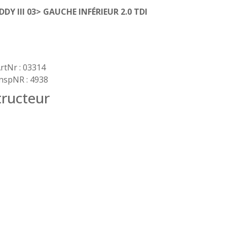
Y III 03> GAUCHE INFÉRIEUR 2.0 TDI
rtNr : 03314
nspNR : 4938
ructeur