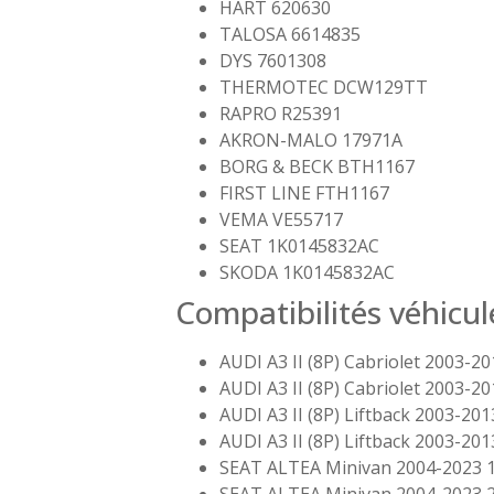
HART 620630
TALOSA 6614835
DYS 7601308
THERMOTEC DCW129TT
RAPRO R25391
AKRON-MALO 17971A
BORG & BECK BTH1167
FIRST LINE FTH1167
VEMA VE55717
SEAT 1K0145832AC
SKODA 1K0145832AC
Compatibilités véhicul
AUDI A3 II (8P) Cabriolet 2003-20
AUDI A3 II (8P) Cabriolet 2003-20
AUDI A3 II (8P) Liftback 2003-201
AUDI A3 II (8P) Liftback 2003-201
SEAT ALTEA Minivan 2004-2023 1