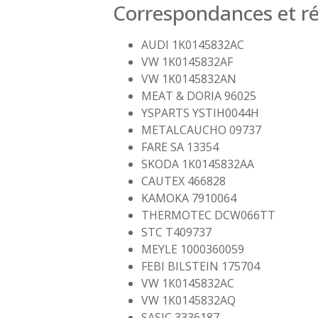
Correspondances et ré
AUDI 1K0145832AC
VW 1K0145832AF
VW 1K0145832AN
MEAT & DORIA 96025
YSPARTS YSTIH0044H
METALCAUCHO 09737
FARE SA 13354
SKODA 1K0145832AA
CAUTEX 466828
KAMOKA 7910064
THERMOTEC DCW066TT
STC T409737
MEYLE 1000360059
FEBI BILSTEIN 175704
VW 1K0145832AC
VW 1K0145832AQ
SASIC 3336187