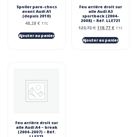
Spoiler pare-chocs
Feu arrière droit sur
avant Audi A1
aile Audi A3
(depuis 2010)
sportback (2004-
2008) – Réf. LLE721
48,28
€
TTC
123,72
€
118,77
€
TTC
Ajouter au panier
Ajouter au panier
Feu arrière droit sur
aile Audi A4 – break
(2004-2007) – Réf.
LLF371