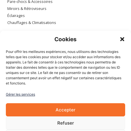
Pare-chocs & Accessoires
Miroirs & Rétroviseurs
Éclairages
Chauffages & Climatisations
Espace client
Cookies
Mon compte
Pour offrir les meilleures expériences, nous utilisons des technologies
Mes commandes
telles que les cookies pour stocker et/ou accéder aux informations des
appareils. Le fait de consentir à ces technologies nous permettra de
Mes adresses
traiter des données telles que le comportement de navigation ou les ID
Mon panier
uniques sur ce site. Le fait de ne pas consentir ou de retirer son
consentement peut avoir un effet négatif sur certaines caractéristiques
et fonctions.
Informations
Gérer les services
À Propos de nous
Blog
Accepter
Contactez-nous
Mentions légales
Refuser
CGV