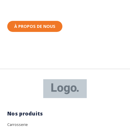
Toutes nos pièces sont expédiées depuis la France.
Nous sommes basés à Wittenheim dans le Haut-
Rhin (68) en Alsace.
À PROPOS DE NOUS
Nos produits
Carrosserie