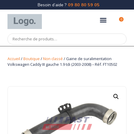
Besoin d’aide ?
09 80 80 59 05
0
Accueil
/
Boutique
/
Non classé
/ Gaine de suralimentation
Volkswagen Caddy III gauche 1.9 tdi (2003-2008) – Réf. FT10502