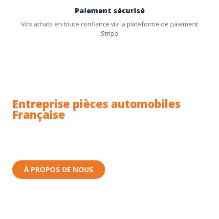
Paiement sécurisé
Vos achats en toute confiance via la plateforme de paiement
Stripe
Entreprise pièces automobiles
Française
Toutes nos pièces sont expédiées depuis la France.
Nous sommes basés à Wittenheim dans le Haut-
Rhin (68) en Alsace.
À PROPOS DE NOUS