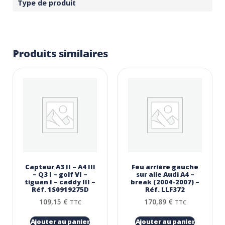
Type de produit
Produits similaires
Capteur A3 II – A4 III
Feu arrière gauche
– Q3 I – golf VI –
sur aile Audi A4 –
tiguan I – caddy III –
break (2004-2007) –
Réf. 1S0919275D
Réf. LLF372
109,15
€
170,89
€
TTC
TTC
Ajouter au panier
Ajouter au panier