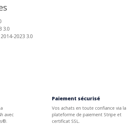
es
0
 3.0
 2014-2023 3.0
Paiement sécurisé
la
Vos achats en toute confiance via la
8h avec
plateforme de paiement Stripe et
ss®.
certificat SSL.