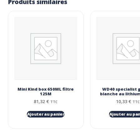
Produits similaires
Mini Kind box 650ML filtre
WD40 specialist 
125Μ
blanche au lithiu
81,32
€
10,33
€
TTC
TTC
Ajouter au panier
Ajouter au pan