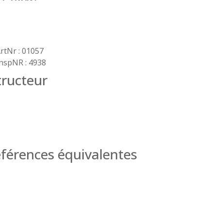
rtNr : 01057
nspNR : 4938
ructeur
férences équivalentes