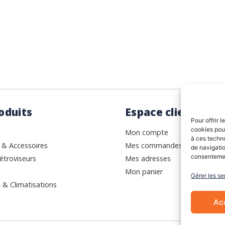
oduits
Espace client
Pour offrir 
cookies pour
Mon compte
à ces techn
 & Accessoires
Mes commandes
de navigatio
consentement
étroviseurs
Mes adresses
Mon panier
Gérer les se
 & Climatisations
Ac