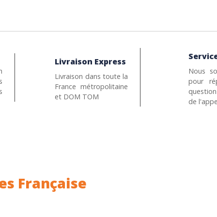
Service
Livraison Express
n
Nous so
Livraison dans toute la
s
pour ré
France métropolitaine
s
questio
et DOM TOM
de l'appe
es Française
ance.
Rhin (68) en Alsace.