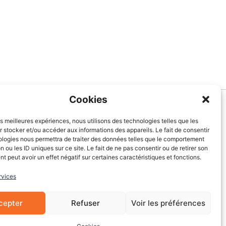
Cookies
Informations
les meilleures expériences, nous utilisons des technologies telles que les
 stocker et/ou accéder aux informations des appareils. Le fait de consentir
À Propos de nous
ologies nous permettra de traiter des données telles que le comportement
Blog
n ou les ID uniques sur ce site. Le fait de ne pas consentir ou de retirer son
 peut avoir un effet négatif sur certaines caractéristiques et fonctions.
Contactez-nous
Mentions légales
rvices
CGV
Cookies
cepter
Refuser
Voir les préférences