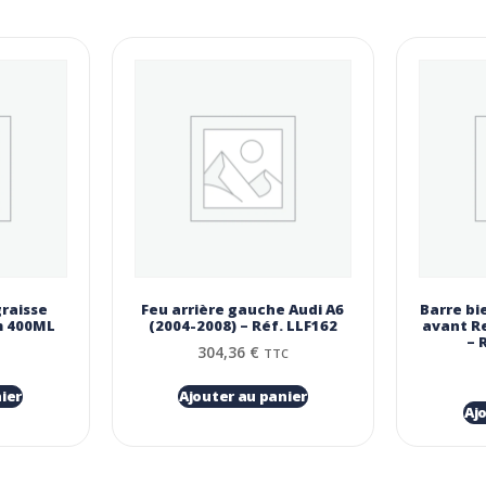
graisse
Feu arrière gauche Audi A6
Barre bi
m 400ML
(2004-2008) – Réf. LLF162
avant Re
– 
304,36
€
TTC
ier
Ajouter au panier
Aj