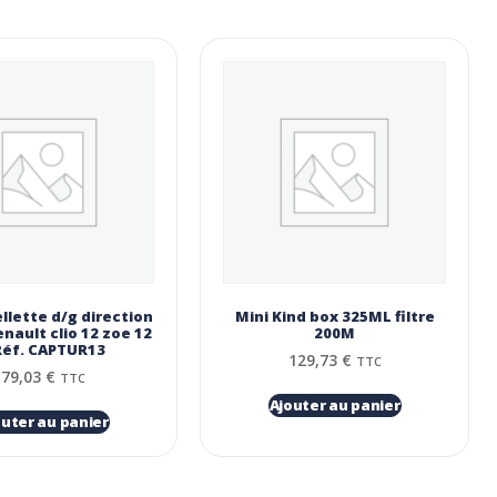
ellette d/g direction
Mini Kind box 325ML filtre
nault clio 12 zoe 12
200Μ
Réf. CAPTUR13
129,73
€
TTC
79,03
€
TTC
Ajouter au panier
outer au panier