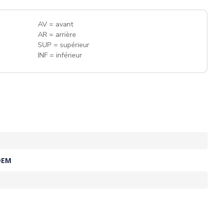
AV = avant
AR = arrière
SUP = supérieur
INF = inférieur
OEM