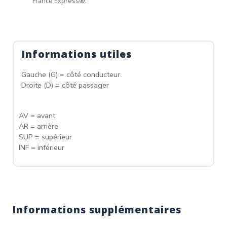
France Express®.
Informations utiles
Gauche (G) = côté conducteur
Droite (D) = côté passager
AV = avant
AR = arrière
SUP = supérieur
INF = inférieur
Informations supplémentaires