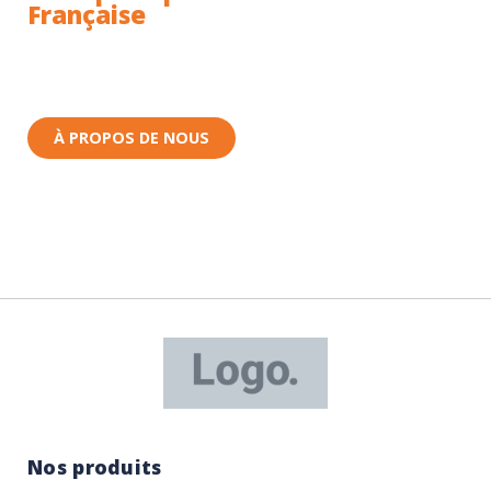
Française
Toutes nos pièces sont expédiées depuis la France.
Nous sommes basés à Wittenheim dans le Haut-
Rhin (68) en Alsace.
À PROPOS DE NOUS
Nos produits