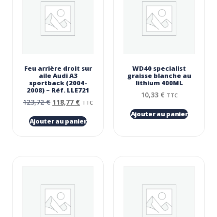
Feu arrière droit sur
WD40 specialist
aile Audi A3
graisse blanche au
sportback (2004-
lithium 400ML
2008) – Réf. LLE721
10,33
€
TTC
123,72
€
118,77
€
TTC
Ajouter au panier
Ajouter au panier