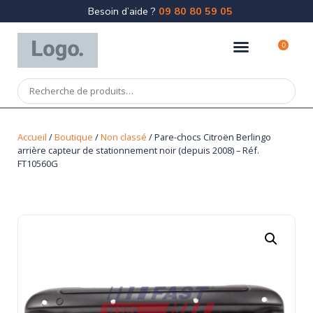
Besoin d’aide ?
09 80 80 59 05
0
Accueil
/
Boutique
/
Non classé
/ Pare-chocs Citroën Berlingo
arrière capteur de stationnement noir (depuis 2008) – Réf.
FT10560G