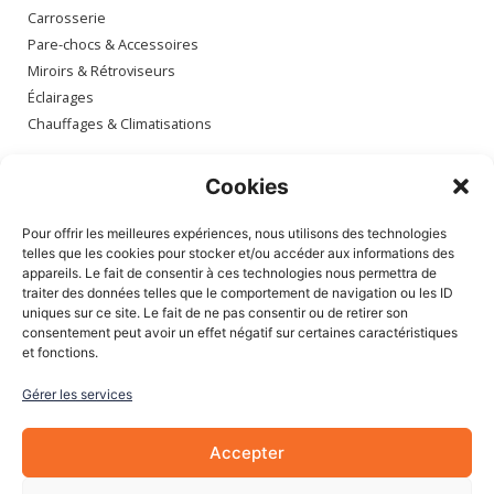
Carrosserie
Pare-chocs & Accessoires
Miroirs & Rétroviseurs
Éclairages
Chauffages & Climatisations
Espace client
Cookies
Mon compte
Pour offrir les meilleures expériences, nous utilisons des technologies
Mes commandes
telles que les cookies pour stocker et/ou accéder aux informations des
appareils. Le fait de consentir à ces technologies nous permettra de
Mes adresses
traiter des données telles que le comportement de navigation ou les ID
Mon panier
uniques sur ce site. Le fait de ne pas consentir ou de retirer son
consentement peut avoir un effet négatif sur certaines caractéristiques
et fonctions.
Informations
Gérer les services
À Propos de nous
Blog
Accepter
Contactez-nous
Mentions légales