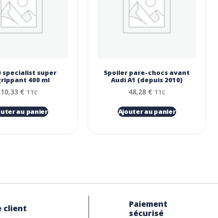
specialist super
Spoiler pare-chocs avant
rippant 400 ml
Audi A1 (depuis 2010)
10,33
€
48,28
€
TTC
TTC
outer au panier
Ajouter au panier
Paiement
 client
sécurisé