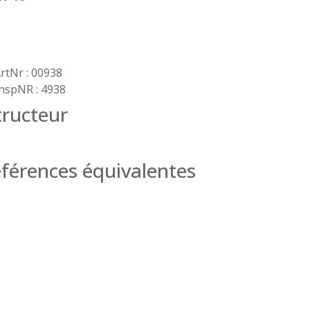
rtNr : 00938
nspNR : 4938
ructeur
férences équivalentes