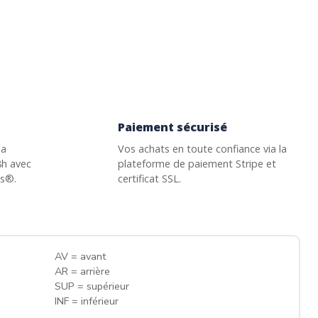
Paiement sécurisé
la
Vos achats en toute confiance via la
8h avec
plateforme de paiement Stripe et
ss®.
certificat SSL.
AV = avant
AR = arrière
SUP = supérieur
INF = inférieur