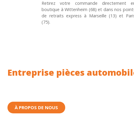
Retirez votre commande directement e
boutique à Wittenheim (68) et dans nos point
de retraits express à Marseille (13) et Pari
(75).
Entreprise pièces automobil
Toutes nos pièces sont expédiées depuis la Fr
Nous sommes basés à Wittenheim dans le Haut-
À PROPOS DE NOUS