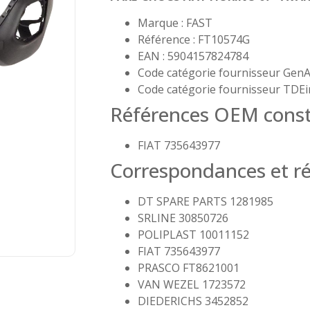
Marque : FAST
Référence : FT10574G
EAN : 5904157824784
Code catégorie fournisseur GenA
Code catégorie fournisseur TDEi
Références OEM const
FIAT 735643977
Correspondances et ré
DT SPARE PARTS 1281985
SRLINE 30850726
POLIPLAST 10011152
FIAT 735643977
PRASCO FT8621001
VAN WEZEL 1723572
DIEDERICHS 3452852