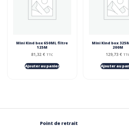
Mini Kind box 650ML filtre
Mini Kind box 325M
125Μ
200Μ
81,32
€
129,73
€
TTC
TT
Ajouter au panier
Ajouter au pan
Point de retrait