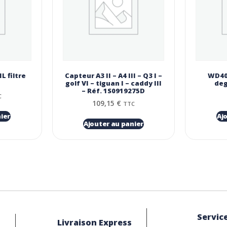
L filtre
Capteur A3 II – A4 III – Q3 I –
WD40 
golf VI – tiguan I – caddy III
deg
– Réf. 1S0919275D
C
109,15
€
TTC
ier
Aj
Ajouter au panier
Service
Livraison Express