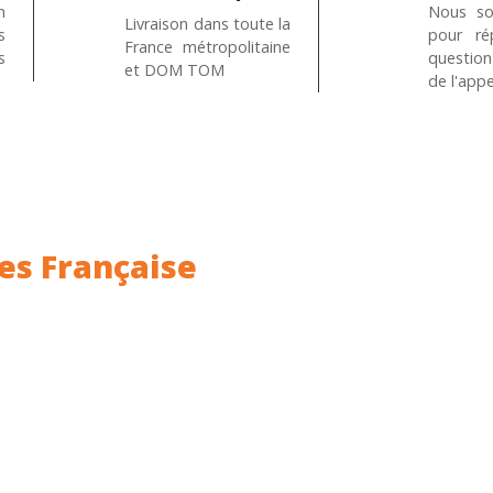
n
Nous so
Livraison dans toute la
s
pour ré
France métropolitaine
s
questio
et DOM TOM
de l'appe
es Française
ance.
Rhin (68) en Alsace.