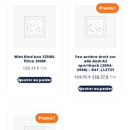
Promo !
Mini Kind box 325ML
Feu arrière droit sur
filtre 200Μ
aile Audi A3
sportback (2004-
129,73
€
TTC
2008) – Réf. LLE721
123,72
€
118,77
€
TTC
Ajouter au panier
Ajouter au panier
Promo !