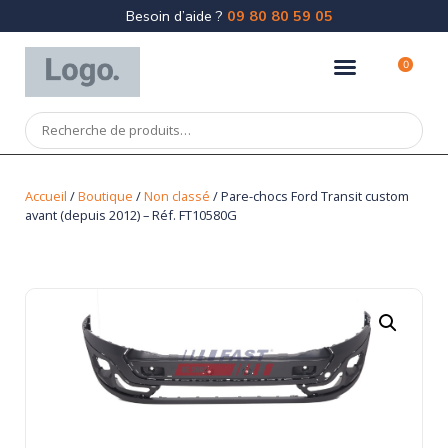
Besoin d’aide ?
09 80 80 59 05
0
Accueil
/
Boutique
/
Non classé
/ Pare-chocs Ford Transit custom
avant (depuis 2012) – Réf. FT10580G