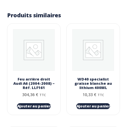
Produits similaires
Feu arrière droit
WD40 specialist
Audi A6 (2004-2008) –
graisse blanche au
Réf. LLF161
lithium 400ML
304,36
€
10,33
€
TTC
TTC
Ajouter au panier
Ajouter au panier