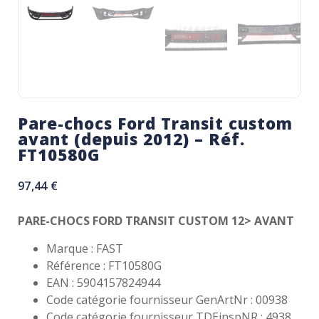
Pare-chocs Ford Transit custom
avant (depuis 2012) – Réf.
FT10580G
97,44
€
PARE-CHOCS FORD TRANSIT CUSTOM 12> AVANT
Marque : FAST
Référence : FT10580G
EAN : 5904157824944
Code catégorie fournisseur GenArtNr : 00938
Code catégorie fournisseur TDEinspNR : 4938