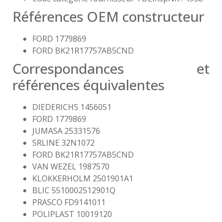
Références OEM constructeur
FORD 1779869
FORD BK21R17757AB5CND
Correspondances et
références équivalentes
DIEDERICHS 1456051
FORD 1779869
JUMASA 25331576
SRLINE 32N1072
FORD BK21R17757AB5CND
VAN WEZEL 1987570
KLOKKERHOLM 2501901A1
BLIC 5510002512901Q
PRASCO FD9141011
POLIPLAST 10019120