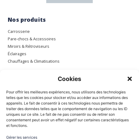
Nos produits
Carrosserie
Pare-chocs & Accessoires
Miroirs & Rétroviseurs
Éclairages
Chauffages & Climatisations
Espace client
Cookies
Mon compte
Pour offrir les meilleures expériences, nous utilisons des technologies
Mes commandes
telles que les cookies pour stocker et/ou accéder aux informations des
appareils. Le fait de consentir à ces technologies nous permettra de
Mes adresses
traiter des données telles que le comportement de navigation ou les ID
Mon panier
uniques sur ce site. Le fait de ne pas consentir ou de retirer son
consentement peut avoir un effet négatif sur certaines caractéristiques
et fonctions.
Informations
Gérer les services