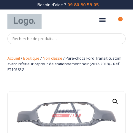
Besoin d’aide ?
09 80 80 59 05
0
Accueil
/
Boutique
/
Non classé
/ Pare-chocs Ford Transit custom
avant inférieur capteur de stationnement noir (2012-2018) – Réf.
FT10583G