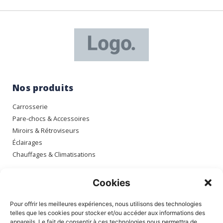
Nos produits
Carrosserie
Pare-chocs & Accessoires
Miroirs & Rétroviseurs
Éclairages
Chauffages & Climatisations
Espace client
Cookies
Mon compte
Pour offrir les meilleures expériences, nous utilisons des technologies
Mes commandes
telles que les cookies pour stocker et/ou accéder aux informations des
appareils. Le fait de consentir à ces technologies nous permettra de