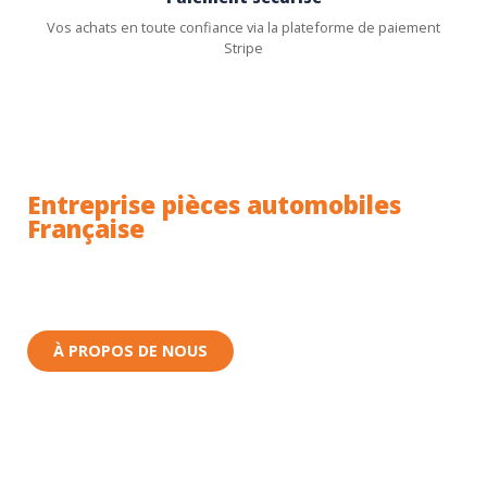
Vos achats en toute confiance via la plateforme de paiement
Stripe
Entreprise pièces automobiles
Française
Toutes nos pièces sont expédiées depuis la France.
Nous sommes basés à Wittenheim dans le Haut-
Rhin (68) en Alsace.
À PROPOS DE NOUS