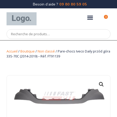
Besoin d’aide ?
09 80 80 59 05
0
Accueil
/
Boutique
/
Non classé
/ Pare-chocs Iveco Daily przód góra
33S-70C (2014-2019) – Réf. FT91139