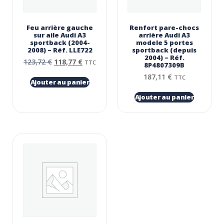
Feu arrière gauche
Renfort pare-chocs
sur aile Audi A3
arrière Audi A3
sportback (2004-
modele 5 portes
2008) – Réf. LLE722
sportback (depuis
2004) – Réf.
123,72
€
118,77
€
TTC
8P4807309B
187,11
€
TTC
Ajouter au panier
Ajouter au panier