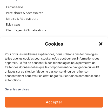
Carrosserie
Pare-chocs & Accessoires
Miroirs & Rétroviseurs
Éclairages
Chauffages & Climatisations
Espace client
Cookies
Mon compte
Pour offrir les meilleures expériences, nous utilisons des technologies
Mes commandes
telles que les cookies pour stocker et/ou accéder aux informations des
appareils. Le fait de consentir à ces technologies nous permettra de
Mes adresses
traiter des données telles que le comportement de navigation ou les ID
Mon panier
uniques sur ce site. Le fait de ne pas consentir ou de retirer son
consentement peut avoir un effet négatif sur certaines caractéristiques
et fonctions.
Informations
Gérer les services
À Propos de nous
Blog
Accepter
Contactez-nous