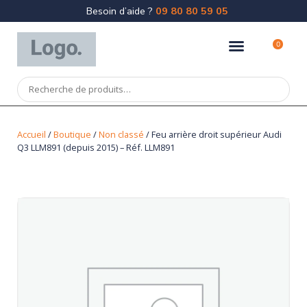
Besoin d’aide ?
09 80 80 59 05
0
Accueil
/
Boutique
/
Non classé
/ Feu arrière droit supérieur Audi
Q3 LLM891 (depuis 2015) – Réf. LLM891