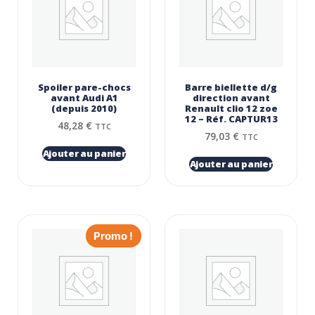
Spoiler pare-chocs
Barre biellette d/g
avant Audi A1
direction avant
(depuis 2010)
Renault clio 12 zoe
12 – Réf. CAPTUR13
48,28
€
TTC
79,03
€
TTC
Ajouter au panier
Ajouter au panier
Promo !