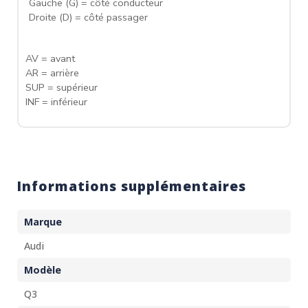
Gauche (G) = côté conducteur
Droite (D) = côté passager
AV = avant
AR = arrière
SUP = supérieur
INF = inférieur
Informations supplémentaires
Marque
Audi
Modèle
Q3