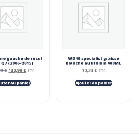
ère gauche de recul
WD40 specialist graisse
 Q7 (2006-2015)
blanche au lithium 400ML
39
€
130,99
€
10,33
€
TTC
TTC
outer au panier
Ajouter au panier