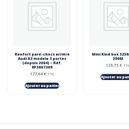
Renfort pare-chocs arrière
Mini Kind box 325M
Audi A3 modele 3 portes
200Μ
(depuis 2004) – Réf.
129,73
€
TT
8P3807309
177,64
€
TTC
Ajouter au pan
Ajouter au panier