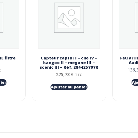
L filtre
Capteur captur I – clio IV –
Feu arri
kangoo II – megane III –
Audi
scenic III – Réf. 284425707R
136,
C
275,73
€
TTC
ier
Aj
Ajouter au panier