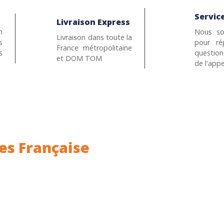
Service
Livraison Express
n
Nous so
Livraison dans toute la
s
pour ré
France métropolitaine
s
questio
et DOM TOM
de l'appe
es Française
ance.
Rhin (68) en Alsace.