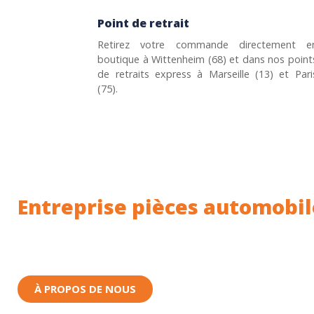
Point de retrait
Retirez votre commande directement e
boutique à Wittenheim (68) et dans nos point
de retraits express à Marseille (13) et Pari
(75).
Entreprise pièces automobil
Toutes nos pièces sont expédiées depuis la Fr
Nous sommes basés à Wittenheim dans le Haut-
À PROPOS DE NOUS