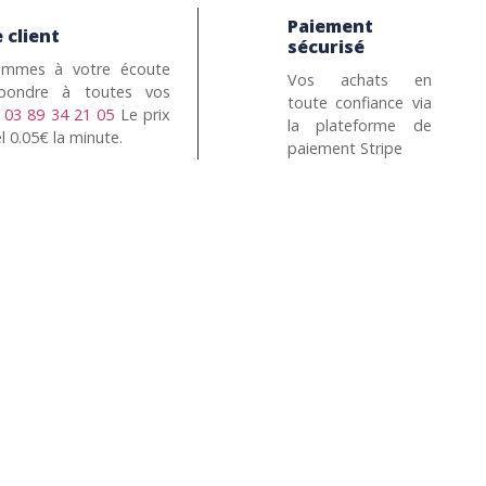
Paiement
 client
sécurisé
mmes à votre écoute
Vos achats en
pondre à toutes vos
toute confiance via
n
03 89 34 21 05
Le prix
la plateforme de
l 0.05€ la minute.
paiement Stripe