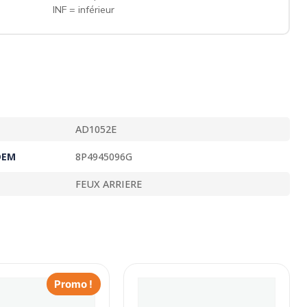
INF = inférieur
AD1052E
OEM
8P4945096G
FEUX ARRIERE
Promo !