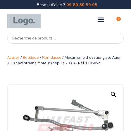
Besoin d’aide ?
09 80 80 59 05
0
Accueil
/
Boutique
/
Non classé
/ Mécanisme d`essuie-glace Audi
A3 8P avant sans moteur (depuis 2003) – Réf. FT05052