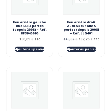
Feu arrière gauche
Feu arrière droit
Audi A3 3 portes
Audi A3 sur aile 5
(depuis 2008) – Réf.
portes (depuis 2008)
8P3945095
– Réf. LLG401
130,09
€
143,02
€
137,26
€
TTC
TTC
Ajouter au panier
Ajouter au panier