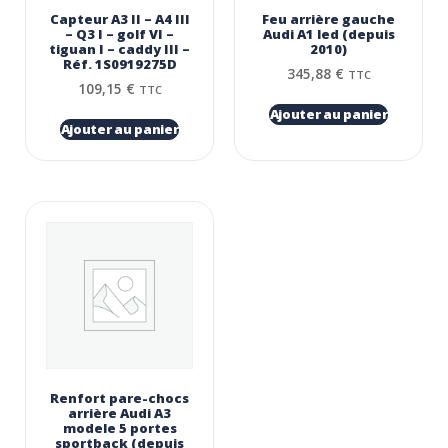
Capteur A3 II – A4 III
Feu arrière gauche
– Q3 I – golf VI –
Audi A1 led (depuis
tiguan I – caddy III –
2010)
Réf. 1S0919275D
345,88
€
TTC
109,15
€
TTC
Ajouter au panier
Ajouter au panier
Renfort pare-chocs
arrière Audi A3
modele 5 portes
sportback (depuis