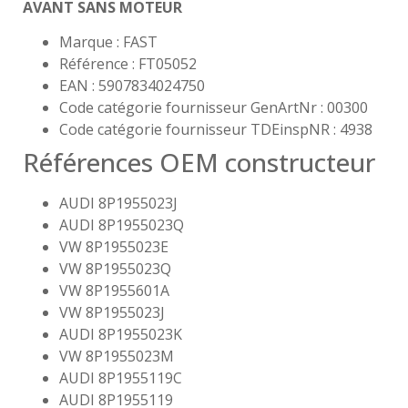
AVANT SANS MOTEUR
Marque : FAST
Référence : FT05052
EAN : 5907834024750
Code catégorie fournisseur GenArtNr : 00300
Code catégorie fournisseur TDEinspNR : 4938
Références OEM constructeur
AUDI 8P1955023J
AUDI 8P1955023Q
VW 8P1955023E
VW 8P1955023Q
VW 8P1955601A
VW 8P1955023J
AUDI 8P1955023K
VW 8P1955023M
AUDI 8P1955119C
AUDI 8P1955119