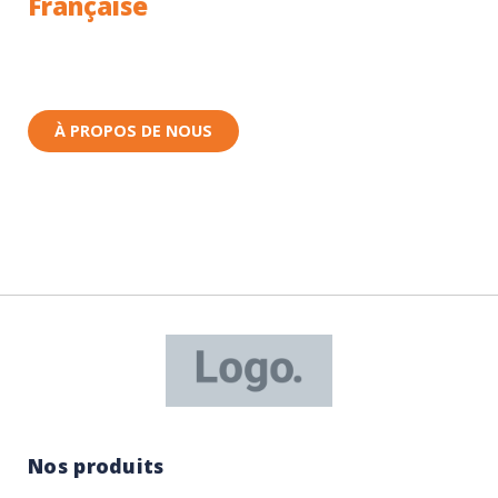
Française
Toutes nos pièces sont expédiées depuis la France.
Nous sommes basés à Wittenheim dans le Haut-
Rhin (68) en Alsace.
À PROPOS DE NOUS
Nos produits