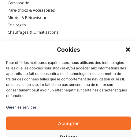
Carrosserie
Pare-chocs & Accessoires
Miroirs & Rétroviseurs
Éclairages
Chauffages & Climatisations
Espace client
Cookies
Mon compte
Pour offrir les meilleures expériences, nous utilisons des technologies
Mes commandes
telles que les cookies pour stocker et/ou accéder aux informations des
appareils. Le fait de consentir à ces technologies nous permettra de
Mes adresses
traiter des données telles que le comportement de navigation ou les ID
Mon panier
uniques sur ce site. Le fait de ne pas consentir ou de retirer son
consentement peut avoir un effet négatif sur certaines caractéristiques
et fonctions.
Informations
Gérer les services
À Propos de nous
Blog
Accepter
Contactez-nous
Mentions légales