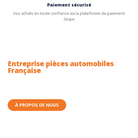
Paiement sécurisé
Vos achats en toute confiance via la plateforme de paiement
Stripe
Entreprise pièces automobiles
Française
Toutes nos pièces sont expédiées depuis la France.
Nous sommes basés à Wittenheim dans le Haut-
Rhin (68) en Alsace.
À PROPOS DE NOUS