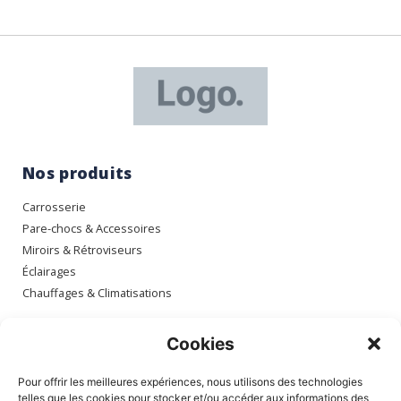
Nos produits
Carrosserie
Pare-chocs & Accessoires
Miroirs & Rétroviseurs
Éclairages
Chauffages & Climatisations
Espace client
Cookies
Mon compte
Pour offrir les meilleures expériences, nous utilisons des technologies
Mes commandes
telles que les cookies pour stocker et/ou accéder aux informations des