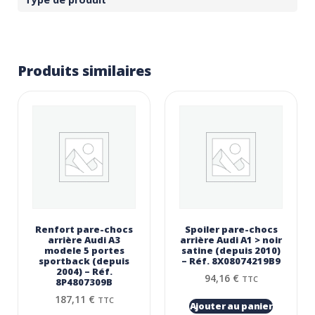
Produits similaires
Renfort pare-chocs
Spoiler pare-chocs
arrière Audi A3
arrière Audi A1 > noir
modele 5 portes
satine (depuis 2010)
sportback (depuis
– Réf. 8X08074219B9
2004) – Réf.
94,16
€
TTC
8P4807309B
187,11
€
TTC
Ajouter au panier