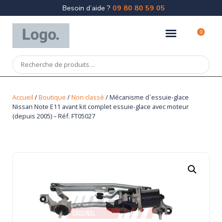
Besoin d’aide ?
09 80 80 59 05
0
Accueil
/
Boutique
/
Non classé
/ Mécanisme d`essuie-glace
Nissan Note E11 avant kit complet essuie-glace avec moteur
(depuis 2005) – Réf. FT05027