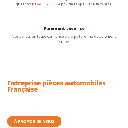
question
03 89 34 21 05
Le prix de l'appel 0.05€ la minute.
Paiement sécurisé
Vos achats en toute confiance via la plateforme de paiement
Stripe
Entreprise pièces automobiles
Française
Toutes nos pièces sont expédiées depuis la France.
Nous sommes basés à Wittenheim dans le Haut-
Rhin (68) en Alsace.
À PROPOS DE NOUS