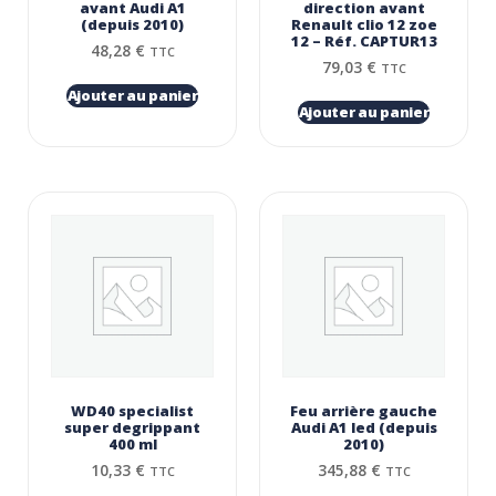
avant Audi A1
direction avant
(depuis 2010)
Renault clio 12 zoe
12 – Réf. CAPTUR13
48,28
€
TTC
79,03
€
TTC
Ajouter au panier
Ajouter au panier
WD40 specialist
Feu arrière gauche
super degrippant
Audi A1 led (depuis
400 ml
2010)
10,33
€
345,88
€
TTC
TTC