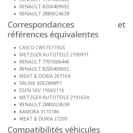
RENAULT 8200409692
RENAULT 288002453R
Correspondances et
références équivalentes
CASCO CWS15115GS
METZGER AUTOTEILE 2190971
RENAULT 7701066449
RENAULT 8200409692
MEAT & DORIA 207104
SRLINE 6062MWP1
ESEN SKV 19SKV116
METZGER AUTOTEILE 2191034
RENAULT 288002453R
KAMOKA 3110186
MEAT & DORIA 27209
Compatibilités véhicules