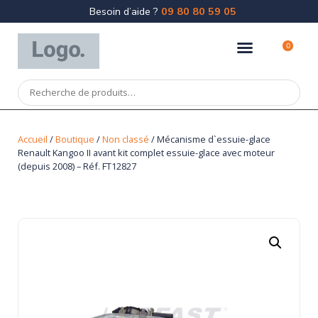
Besoin d’aide ?
09 80 80 59 05
0
Accueil
/
Boutique
/
Non classé
/ Mécanisme d`essuie-glace
Renault Kangoo II avant kit complet essuie-glace avec moteur
(depuis 2008) – Réf. FT12827