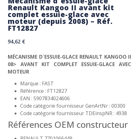
Mécanisme d`essuie-glace
Renault Kangoo II avant kit
complet essuie-glace avec
moteur (depuis 2008) – Réf.
FT12827
94,62
€
MÉCANISME D`ESSUIE-GLACE RENAULT KANGOO II
08> AVANT KIT COMPLET ESSUIE-GLACE AVEC
MOTEUR
Marque : FAST
Référence : FT12827
EAN : 5907834024606
Code catégorie fournisseur GenArtNr : 00300
Code catégorie fournisseur TDEinspNR : 4938
Références OEM constructeur
RENAULT 7701066449