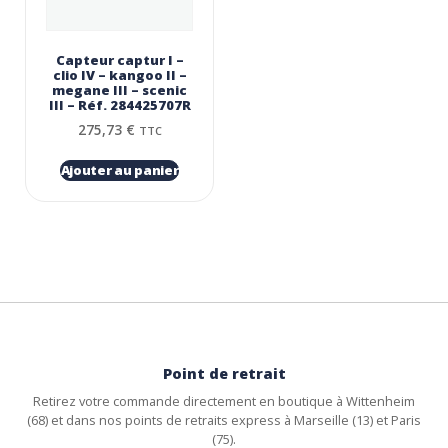
Capteur captur I –
clio IV – kangoo II –
megane III – scenic
III – Réf. 284425707R
275,73
€
TTC
Ajouter au panier
Point de retrait
Retirez votre commande directement en boutique à Wittenheim
(68) et dans nos points de retraits express à Marseille (13) et Paris
(75).