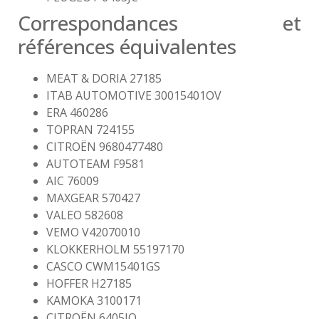
Correspondances et
références équivalentes
MEAT & DORIA 27185
ITAB AUTOMOTIVE 30015401OV
ERA 460286
TOPRAN 724155
CITROËN 9680477480
AUTOTEAM F9581
AIC 76009
MAXGEAR 570427
VALEO 582608
VEMO V42070010
KLOKKERHOLM 55197170
CASCO CWM15401GS
HOFFER H27185
KAMOKA 3100171
CITROËN 6405JQ