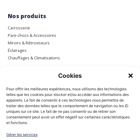
Nos produits
Carrosserie
Pare-chocs & Accessoires
Miroirs & Rétroviseurs
Éclairages
Chauffages & Climatisations
Espace client
Cookies
Mon compte
Pour offrir les meilleures expériences, nous utilisons des technologies
Mes commandes
telles que les cookies pour stocker et/ou accéder aux informations des
appareils. Le fait de consentir à ces technologies nous permettra de
Mes adresses
traiter des données telles que le comportement de navigation ou les ID
Mon panier
uniques sur ce site. Le fait de ne pas consentir ou de retirer son
consentement peut avoir un effet négatif sur certaines caractéristiques
et fonctions.
Informations
Gérer les services
À Propos de nous