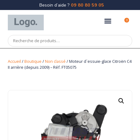
Besoin d’aide ?
09 80 80 59 05
0
Accueil
/
Boutique
/
Non classé
/ Moteur d`essuie-glace Citroën C4
II arrière (depuis 2009) – Réf. FT05075