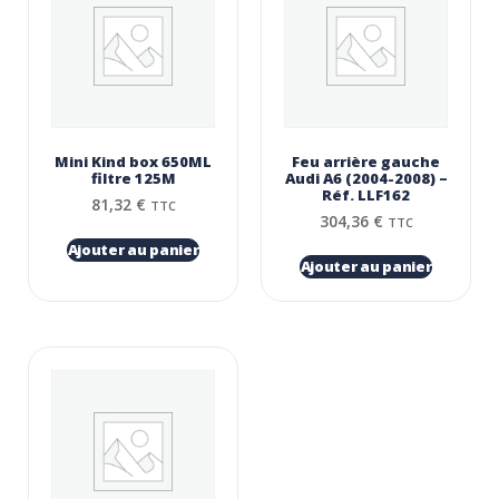
Mini Kind box 650ML
Feu arrière gauche
filtre 125Μ
Audi A6 (2004-2008) –
Réf. LLF162
81,32
€
TTC
304,36
€
TTC
Ajouter au panier
Ajouter au panier