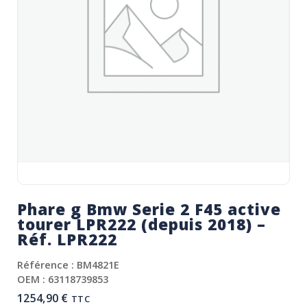
Phare g Bmw Serie 2 F45 active
tourer LPR222 (depuis 2018) –
Réf. LPR222
Référence : BM4821E
OEM : 63118739853
1254,90
€
TTC