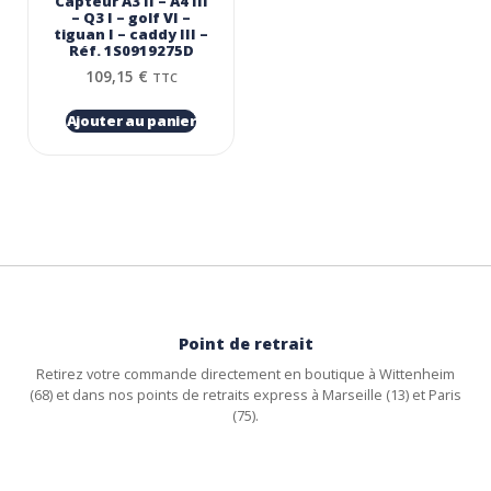
Capteur A3 II – A4 III
– Q3 I – golf VI –
tiguan I – caddy III –
Réf. 1S0919275D
109,15
€
TTC
Ajouter au panier
Point de retrait
Retirez votre commande directement en boutique à Wittenheim
(68) et dans nos points de retraits express à Marseille (13) et Paris
(75).