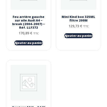
Feu arrière gauche
Mini Kind box 325ML
sur aile Audi A4 –
filtre 200Μ
break (2004-2007) –
129,73
€
TTC
Réf. LLF372
170,89
€
TTC
Ajouter au panier
Ajouter au panier