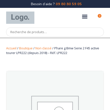
Besoin d’aide ?
09 80 80 59 05
0
Accueil
/
Boutique
/
Non classé
/ Phare g Bmw Serie 2 F45 active
tourer LPR222 (depuis 2018) – Réf. LPR222