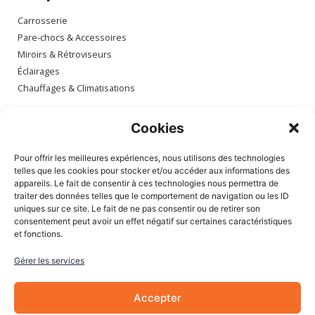
Carrosserie
Pare-chocs & Accessoires
Miroirs & Rétroviseurs
Éclairages
Chauffages & Climatisations
Espace client
Cookies
Mon compte
Pour offrir les meilleures expériences, nous utilisons des technologies
Mes commandes
telles que les cookies pour stocker et/ou accéder aux informations des
appareils. Le fait de consentir à ces technologies nous permettra de
Mes adresses
traiter des données telles que le comportement de navigation ou les ID
Mon panier
uniques sur ce site. Le fait de ne pas consentir ou de retirer son
consentement peut avoir un effet négatif sur certaines caractéristiques
et fonctions.
Informations
Gérer les services
À Propos de nous
Blog
Accepter
Contactez-nous