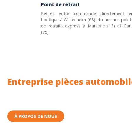
Point de retrait
Retirez votre commande directement e
boutique à Wittenheim (68) et dans nos point
de retraits express à Marseille (13) et Pari
(75).
Entreprise pièces automobil
Toutes nos pièces sont expédiées depuis la Fr
Nous sommes basés à Wittenheim dans le Haut-
À PROPOS DE NOUS