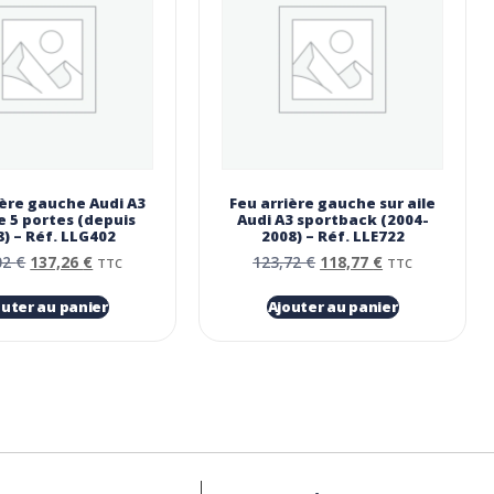
ière gauche Audi A3
Feu arrière gauche sur aile
le 5 portes (depuis
Audi A3 sportback (2004-
8) – Réf. LLG402
2008) – Réf. LLE722
02
€
137,26
€
123,72
€
118,77
€
TTC
TTC
outer au panier
Ajouter au panier