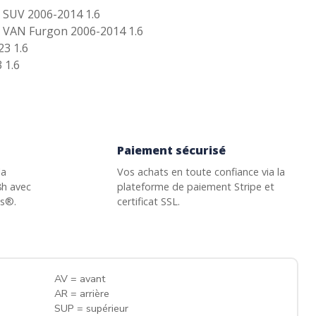
 SUV 2006-2014 1.6
 VAN Furgon 2006-2014 1.6
3 1.6
 1.6
Paiement sécurisé
la
Vos achats en toute confiance via la
8h avec
plateforme de paiement Stripe et
ss®.
certificat SSL.
AV = avant
AR = arrière
SUP = supérieur