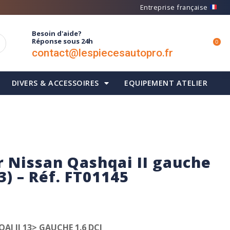
Entreprise française
Besoin d'aide?
Réponse sous 24h
0
contact@lespiecesautopro.fr
DIVERS & ACCESSOIRES
EQUIPEMENT ATELIER
r Nissan Qashqai II gauche
3) – Réf. FT01145
I II 13> GAUCHE 1.6 DCI