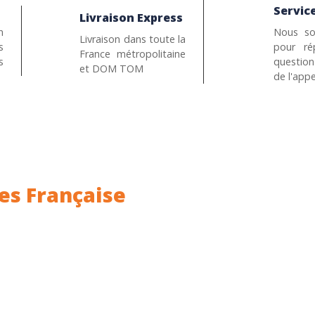
Service
Livraison Express
n
Nous so
Livraison dans toute la
s
pour ré
France métropolitaine
s
questio
et DOM TOM
de l'appe
es Française
ance.
Rhin (68) en Alsace.