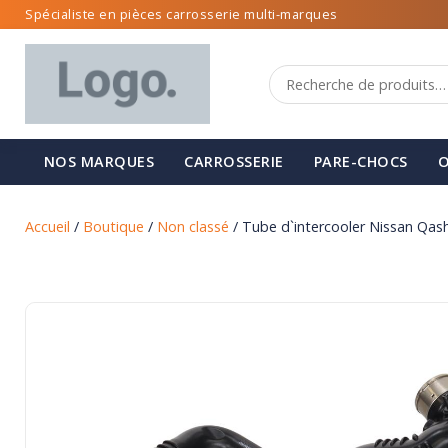
Spécialiste en pièces carrosserie multi-marques
NOS MARQUES
CARROSSERIE
PARE-CHOCS
O
Accueil
/
Boutique
/
Non classé
/ Tube d`intercooler Nissan Qash