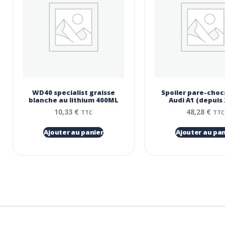
WD40 specialist graisse
Spoiler pare-choc
blanche au lithium 400ML
Audi A1 (depuis 
10,33
€
48,28
€
TTC
TTC
Ajouter au panier
Ajouter au pan