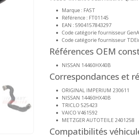
Marque : FAST
Référence : FT01145
EAN : 5904157843297
Code catégorie fournisseur GenA
Code catégorie fournisseur TDEi
Références OEM const
NISSAN 14460HX40B
Correspondances et ré
ORIGINAL IMPERIUM 230611
NISSAN 14460HX40B
TRICLO 525423
VAICO V461592
METZGER AUTOTEILE 2401258
Compatibilités véhicul