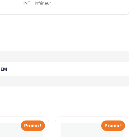
INF = inférieur
OEM
Promo !
Promo !