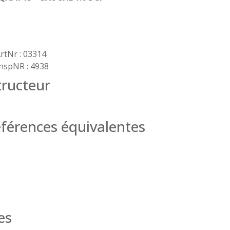
rtNr : 03314
nspNR : 4938
ructeur
férences équivalentes
es