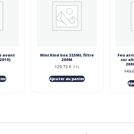
s avant
Mini Kind box 325ML filtre
Feu arr
2010)
200Μ
sur ai
200
129,73
€
TTC
143,
ier
Ajouter au panier
Aj