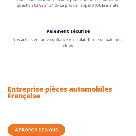
question
03 89 34 21 05
Le prix de l'appel 0.05€ la minute.
Paiement sécurisé
Vos achats en toute confiance via la plateforme de paiement
Stripe
Entreprise pièces automobiles
Française
Toutes nos pièces sont expédiées depuis la France.
Nous sommes basés à Wittenheim dans le Haut-
Rhin (68) en Alsace.
À PROPOS DE NOUS