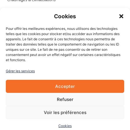
Espace client
Cookies
Mon compte
Pour offrir les meilleures expériences, nous utilisons des technologies
Mes commandes
telles que les cookies pour stocker et/ou accéder aux informations des
appareils. Le fait de consentir à ces technologies nous permettra de
Mes adresses
traiter des données telles que le comportement de navigation ou les ID
Mon panier
uniques sur ce site. Le fait de ne pas consentir ou de retirer son
consentement peut avoir un effet négatif sur certaines caractéristiques
et fonctions.
Informations
Gérer les services
À Propos de nous
Blog
Accepter
Contactez-nous
Mentions légales
Refuser
CGV
Cookies
Voir les préférences
Cookies
© 2022 Les Pièces Auto Pro. Tous droits réservés