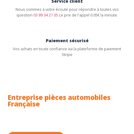
Service client
Nous sommes à votre écoute pour répondre à toutes vos
question
03 89 34 21 05
Le prix de l'appel 0.05€ la minute.
Paiement sécurisé
Vos achats en toute confiance via la plateforme de paiement
Stripe
Entreprise pièces automobiles
Française
Toutes nos pièces sont expédiées depuis la France.
Nous sommes basés à Wittenheim dans le Haut-
Rhin (68) en Alsace.