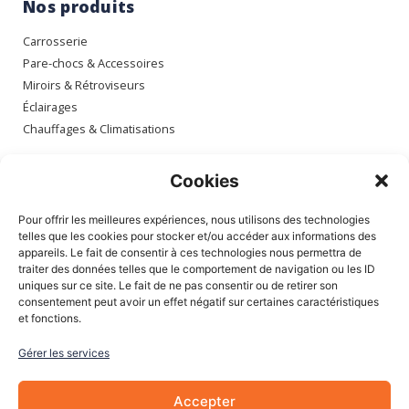
Nos produits
Carrosserie
Pare-chocs & Accessoires
Miroirs & Rétroviseurs
Éclairages
Chauffages & Climatisations
Espace client
Cookies
Mon compte
Pour offrir les meilleures expériences, nous utilisons des technologies
Mes commandes
telles que les cookies pour stocker et/ou accéder aux informations des
appareils. Le fait de consentir à ces technologies nous permettra de
Mes adresses
traiter des données telles que le comportement de navigation ou les ID
Mon panier
uniques sur ce site. Le fait de ne pas consentir ou de retirer son
consentement peut avoir un effet négatif sur certaines caractéristiques
et fonctions.
Informations
Gérer les services
À Propos de nous
Blog
Accepter
Contactez-nous