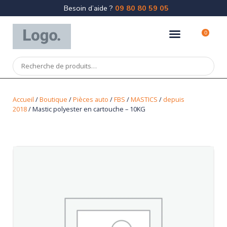
Besoin d’aide ?
09 80 80 59 05
0
Accueil
/
Boutique
/
Pièces auto
/
FBS
/
MASTICS
/
depuis
2018
/ Mastic polyester en cartouche – 10KG