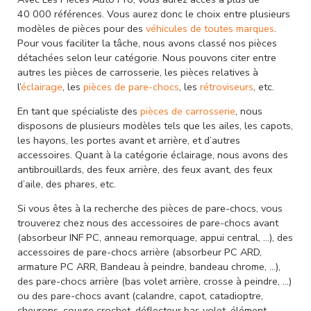
40 000 références. Vous aurez donc le choix entre plusieurs
modèles de pièces pour des
véhicules de toutes marques
.
Pour vous faciliter la tâche, nous avons classé nos pièces
détachées selon leur catégorie. Nous pouvons citer entre
autres les pièces de carrosserie, les pièces relatives à
l’
éclairage
, les
pièces de pare-chocs
, les
rétroviseurs
, etc.
En tant que spécialiste des
pièces de carrosserie
, nous
disposons de plusieurs modèles tels que les ailes, les capots,
les hayons, les portes avant et arrière, et d’autres
accessoires. Quant à la catégorie éclairage, nous avons des
antibrouillards, des feux arrière, des feux avant, des feux
d’aile, des phares, etc.
Si vous êtes à la recherche des pièces de pare-chocs, vous
trouverez chez nous des accessoires de pare-chocs avant
(absorbeur INF PC, anneau remorquage, appui central, …), des
accessoires de pare-chocs arrière (absorbeur PC ARD,
armature PC ARR, Bandeau à peindre, bandeau chrome, …),
des pare-chocs arrière (bas volet arrière, crosse à peindre, …)
ou des pare-chocs avant (calandre, capot, catadioptre,
chevrons, couvre crochet, déflecteur bas volet, élément