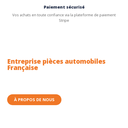
Paiement sécurisé
Vos achats en toute confiance via la plateforme de paiement
Stripe
Entreprise pièces automobiles
Française
Toutes nos pièces sont expédiées depuis la France.
Nous sommes basés à Wittenheim dans le Haut-
Rhin (68) en Alsace.
À PROPOS DE NOUS