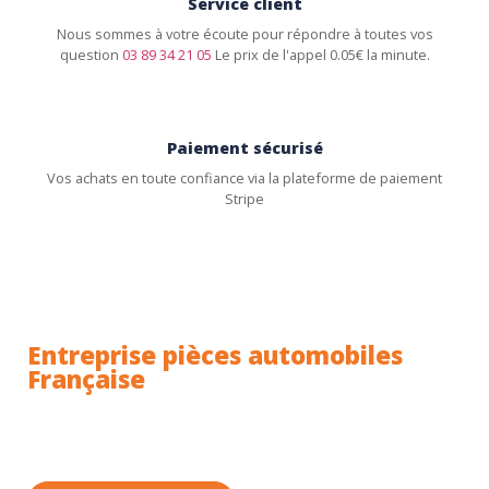
Service client
Nous sommes à votre écoute pour répondre à toutes vos
question
03 89 34 21 05
Le prix de l'appel 0.05€ la minute.
Paiement sécurisé
Vos achats en toute confiance via la plateforme de paiement
Stripe
Entreprise pièces automobiles
Française
Toutes nos pièces sont expédiées depuis la France.
Nous sommes basés à Wittenheim dans le Haut-
Rhin (68) en Alsace.