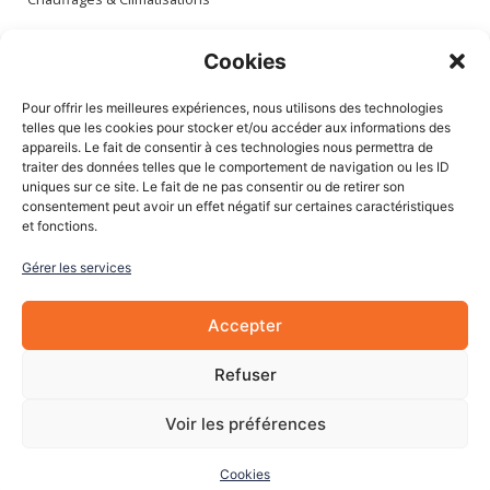
Espace client
Cookies
Mon compte
Pour offrir les meilleures expériences, nous utilisons des technologies
Mes commandes
telles que les cookies pour stocker et/ou accéder aux informations des
appareils. Le fait de consentir à ces technologies nous permettra de
Mes adresses
traiter des données telles que le comportement de navigation ou les ID
Mon panier
uniques sur ce site. Le fait de ne pas consentir ou de retirer son
consentement peut avoir un effet négatif sur certaines caractéristiques
et fonctions.
Informations
Gérer les services
À Propos de nous
Blog
Accepter
Contactez-nous
Mentions légales
Refuser
CGV
Cookies
Voir les préférences
Cookies
© 2022 Les Pièces Auto Pro. Tous droits réservés