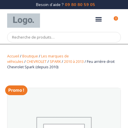
Besoin d’aide ?
09 80 80 59 05
0
Accueil
/
Boutique
/
Les marques de
véhicules
/
CHEVROLET
/
SPARK
/
2010 à 2013
/ Feu arrière droit
Chevrolet Spark (depuis 2010)
Promo !