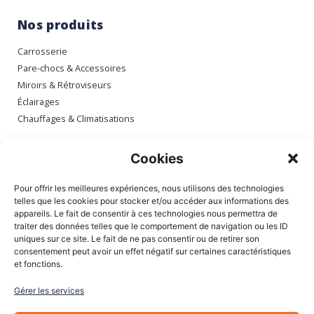
Nos produits
Carrosserie
Pare-chocs & Accessoires
Miroirs & Rétroviseurs
Éclairages
Chauffages & Climatisations
Espace client
Cookies
Mon compte
Pour offrir les meilleures expériences, nous utilisons des technologies
Mes commandes
telles que les cookies pour stocker et/ou accéder aux informations des
appareils. Le fait de consentir à ces technologies nous permettra de
Mes adresses
traiter des données telles que le comportement de navigation ou les ID
Mon panier
uniques sur ce site. Le fait de ne pas consentir ou de retirer son
consentement peut avoir un effet négatif sur certaines caractéristiques
et fonctions.
Informations
Gérer les services
À Propos de nous
Blog