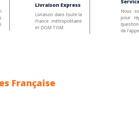
Service
Livraison Express
n
Nous so
Livraison dans toute la
s
pour ré
France métropolitaine
s
questio
et DOM TOM
de l'appe
es Française
ance.
Rhin (68) en Alsace.