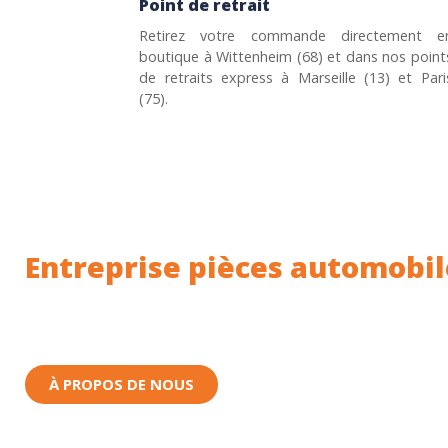
Point de retrait
Retirez votre commande directement e
boutique à Wittenheim (68) et dans nos point
de retraits express à Marseille (13) et Pari
(75).
Entreprise pièces automobil
Toutes nos pièces sont expédiées depuis la Fr
Nous sommes basés à Wittenheim dans le Haut-
À PROPOS DE NOUS