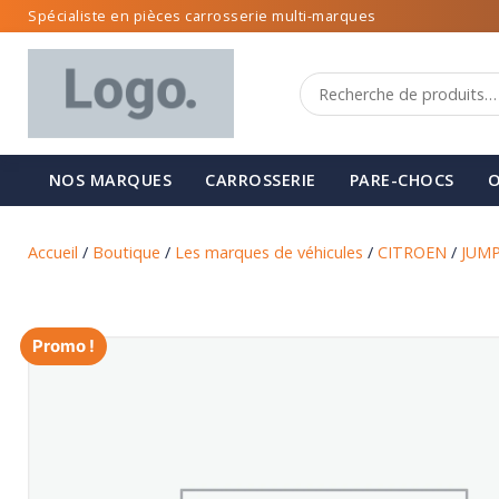
Spécialiste en pièces carrosserie multi-marques
NOS MARQUES
CARROSSERIE
PARE-CHOCS
O
Accueil
/
Boutique
/
Les marques de véhicules
/
CITROEN
/
JUM
Promo !