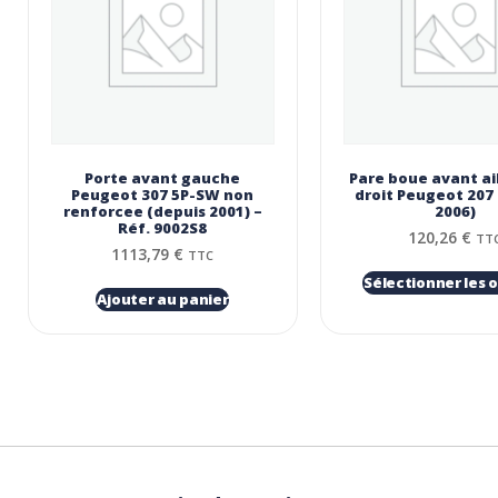
Porte avant gauche
Pare boue avant ai
Peugeot 307 5P-SW non
droit Peugeot 207
renforcee (depuis 2001) –
2006)
Réf. 9002S8
120,26
€
TT
1113,79
€
TTC
Sélectionner les 
Ajouter au panier