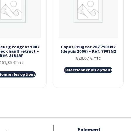
seur g Peugeot 1007
Capot Peugeot 207 7901N2
lec chauff retract –
(depuis 2006) – Réf. 7901N2
Réf. 8154AF
820,67
€
TTC
461,85
€
TTC
Sélectionner les options
ionner les options
Paiement