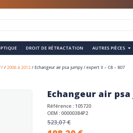
PTIQUE
DROIT DE RÉTRACTATION
AUTRES PIÈCES
PY
/
2006 à 2012
/ Echangeur air psa jumpy / expert II – C8 – 807
Echangeur air psa 
Référence : 105720
OEM : 00000384P2
523,07
€
198,20
€