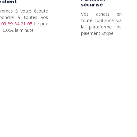
 client
sécurisé
mmes à votre écoute
Vos achats en
pondre à toutes vos
toute confiance via
n
03 89 34 21 05
Le prix
la plateforme de
l 0.05€ la minute.
paiement Stripe