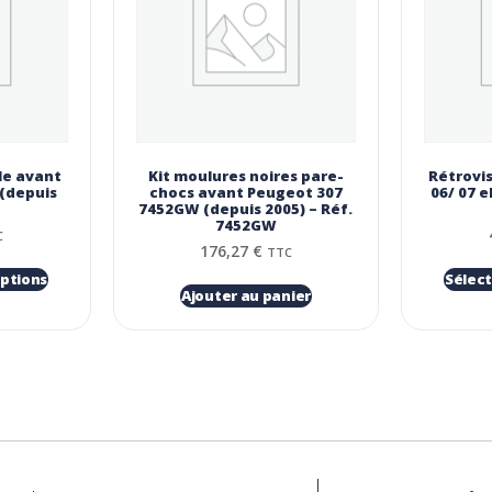
le avant
Kit moulures noires pare-
Rétrovi
 (depuis
chocs avant Peugeot 307
06/ 07 e
7452GW (depuis 2005) – Réf.
7452GW
C
176,27
€
TTC
options
Sélect
Ajouter au panier