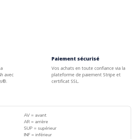
Paiement sécurisé
la
Vos achats en toute confiance via la
8h avec
plateforme de paiement Stripe et
ss®.
certificat SSL.
AV = avant
AR = arrière
SUP = supérieur
INF = inférieur