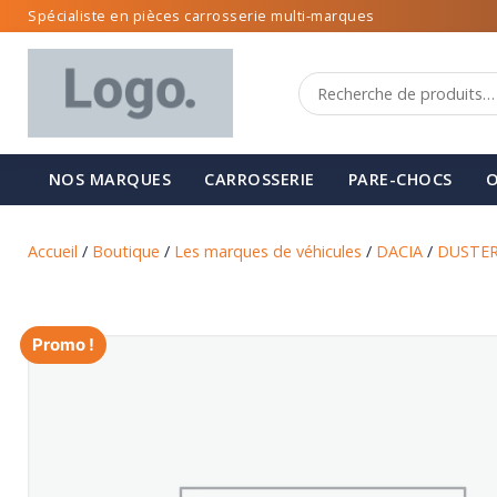
Spécialiste en pièces carrosserie multi-marques
NOS MARQUES
CARROSSERIE
PARE-CHOCS
O
Accueil
/
Boutique
/
Les marques de véhicules
/
DACIA
/
DUSTE
Promo !