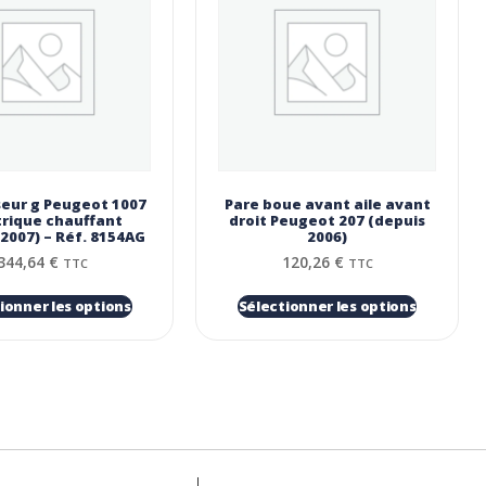
seur g Peugeot 1007
Pare boue avant aile avant
trique chauffant
droit Peugeot 207 (depuis
 2007) – Réf. 8154AG
2006)
344,64
€
120,26
€
TTC
TTC
ionner les options
Sélectionner les options