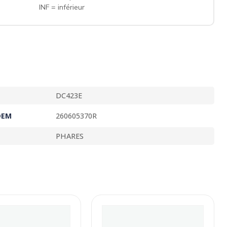
INF = inférieur
DC423E
OEM
260605370R
PHARES