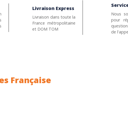
Service
Livraison Express
n
Nous so
Livraison dans toute la
s
pour ré
France métropolitaine
s
questio
et DOM TOM
de l'appe
es Française
ance.
Rhin (68) en Alsace.