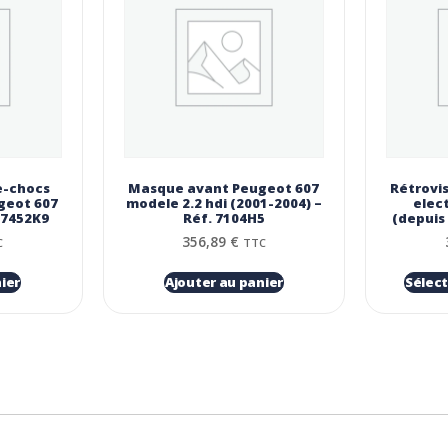
e-chocs
Masque avant Peugeot 607
Rétrovi
ugeot 607
modele 2.2 hdi (2001-2004) –
elec
 7452K9
Réf. 7104H5
(depuis
356,89
€
C
TTC
ier
Ajouter au panier
Sélect