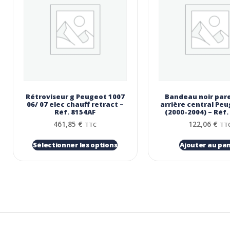
Rétroviseur g Peugeot 1007
Bandeau noir par
06/ 07 elec chauff retract –
arrière central Pe
Réf. 8154AF
(2000-2004) – Réf.
461,85
€
122,06
€
TTC
TT
Sélectionner les options
Ajouter au pan