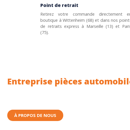
Point de retrait
Retirez votre commande directement e
boutique à Wittenheim (68) et dans nos point
de retraits express à Marseille (13) et Pari
(75).
Entreprise pièces automobil
Toutes nos pièces sont expédiées depuis la Fr
Nous sommes basés à Wittenheim dans le Haut-
À PROPOS DE NOUS